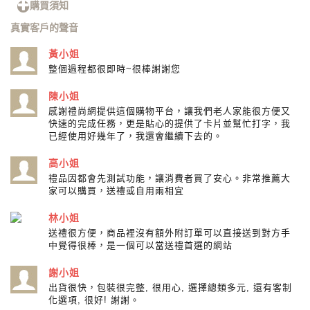
購買須知
真實客戶的聲音
黃小姐
整個過程都很即時~很棒謝謝您
陳小姐
感謝禮尚網提供這個購物平台，讓我們老人家能很方便又
快速的完成任務，更是貼心的提供了卡片並幫忙打字，我
已經使用好幾年了，我還會繼續下去的。
高小姐
禮品因都會先測試功能，讓消費者買了安心。非常推薦大
家可以購買，送禮或自用兩相宜
林小姐
送禮很方便，商品裡沒有額外附訂單可以直接送到對方手
中覺得很棒，是一個可以當送禮首選的網站
謝小姐
出貨很快，包裝很完整, 很用心, 選擇總類多元, 還有客制
化選項, 很好! 謝謝。