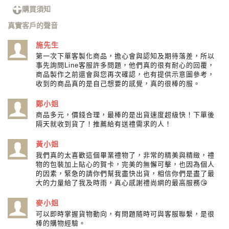
購買須知
真實客戶的聲音
施先生
第一次下單客製化商品，擔心會與認知及期待落差，所以
事先詢問Line客服許多問題，他們真的很有耐心的回覆，
商品製作之前還會與您再次確認，也有提供示意圖參考，
收到的商品真的是自己想要的感覺，真的很棒的服。
鄭小姐
商品多元，價錢合理，最棒的是出貨速度超級快！下單後
隔天就收到貨了！推薦給有送禮需求的人！
黃小姐
我們真的太喜歡這個畢業禮物了，非常的精美與精緻，禮
物的包裝加上貼心的賀卡，完美的無懈可擊，也因為個人
的因素，緊急的請你們幫我盡快出貨，相信你們是盡了最
大的力量給了我及時雨，真心感謝禮尚網的最高服務😘
麥小姐
可以即時掌握貨物動向，有問題隨時可與客服聯繫，是很
棒的購物經驗。