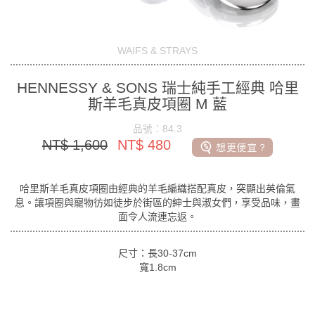
WAIFS & STRAYS
HENNESSY & SONS 瑞士純手工經典 哈里
斯羊毛真皮項圈 M 藍
品號：84.3
NT$ 1,600
NT$ 480
哈里斯羊毛真皮項圈由經典的羊毛編織搭配真皮，突顯出英倫氣
息。讓項圈與寵物彷如徒步於街區的紳士與淑女們，享受品味，畫
面令人流連忘返。
尺寸：長30-37cm
寬1.8cm