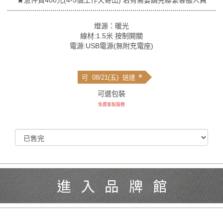
燈源：暖光
線材:1.5米 按制開關
電源:USB電源(無附充電座)
*
可 08/21(五) 送達
可選包裝
免費客製服務