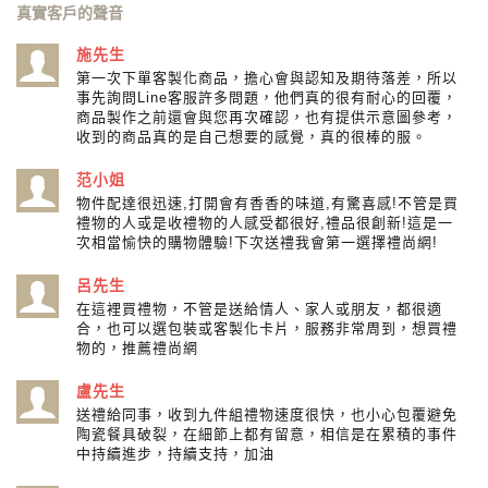
真實客戶的聲音
施先生
第一次下單客製化商品，擔心會與認知及期待落差，所以
事先詢問Line客服許多問題，他們真的很有耐心的回覆，
商品製作之前還會與您再次確認，也有提供示意圖參考，
收到的商品真的是自己想要的感覺，真的很棒的服。
范小姐
物件配達很迅速,打開會有香香的味道,有驚喜感!不管是買
禮物的人或是收禮物的人感受都很好,禮品很創新!這是一
次相當愉快的購物體驗!下次送禮我會第一選擇禮尚網!
呂先生
在這裡買禮物，不管是送給情人、家人或朋友，都很適
合，也可以選包裝或客製化卡片，服務非常周到，想買禮
物的，推薦禮尚網
盧先生
送禮給同事，收到九件組禮物速度很快，也小心包覆避免
陶瓷餐具破裂，在細節上都有留意，相信是在累積的事件
中持續進步，持續支持，加油