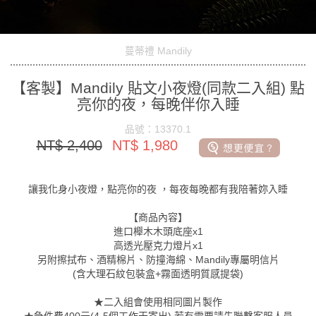
蔓蒂禮 Mandily
【客製】Mandily 貼文小夜燈(同款二入組) 點
亮你的夜，每晚伴你入睡
品號：13370.1
NT$ 2,400
NT$ 1,980
讓我化身小夜燈，點亮你的夜 ，每夜每晚都有我陪著妳入睡
【商品內容】
進口櫸木木頭底座x1
高透光壓克力燈片x1
另附擦拭布、酒精棉片、防撞海綿、Mandily專屬明信片
(含大理石紋包裝盒+霧面透明質感提袋)
★二入組會使用相同圖片製作
★急件費400元(4-5個工作天寄出) 若有需要請先聯繫客服人員