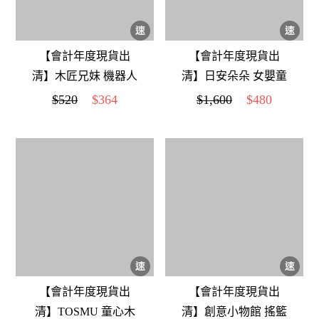
【會計年度現貨出
【會計年度現貨出
清】木匠兄妹 機器人
清】日安朵朵 女嬰童
削筆器-Robot
蓬蓬裙禮盒 - 粉嫩小
$520
$364
$1,600
$480
公主櫻花 (裙+圍兜
+寶寶襪)
【會計年度現貨出
【會計年度現貨出
清】TOSMU 童心木
清】創意小物館 搖籃