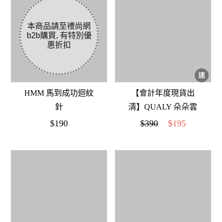
HMM 馬到成功迴紋
【會計年度現貨出
針
清】QUALY 朵朵雲
兒攪拌棒 藍粉
$190
$390
$195