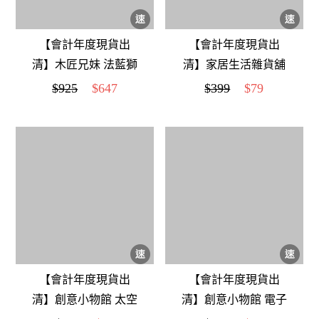
【會計年度現貨出
【會計年度現貨出
清】木匠兄妹 法藍獅
清】家居生活雜貨舖
時計
軟萌可愛粉紅小豬公
$925
$647
$399
$79
仔(一組兩入)
【會計年度現貨出
【會計年度現貨出
清】創意小物館 太空
清】創意小物館 電子