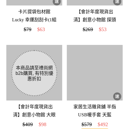
卡片提袋包材館
【會計年度現貨出
Lucky 幸運刮刮卡(1組
清】創意小物館 探頭
20入) 柿柿如意
小動物三卡位證件套
$79
$63
$269
$53
貓咪
【會計年度現貨出
家居生活雜貨舖 半指
清】創意小物館 大眼
USB暖手套 天藍
娃娃毛毛蟲護頸枕 大
$409
$98
$579
$492