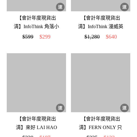
【會計年度現貨出
【會計年度現貨出
清】InfoThink 角落小
清】InfoThink 漫威英
夥伴派對電子蠟燭燈
雄磁吸無線充電座 美
$599
$299
$1,280
$640
國隊長款
【會計年度現貨出
【會計年度現貨出
清】來好 LAI HAO
清】FERN ONLY 只
手工車線膠裝筆記本-
有蕨 蕨妙口罩收納