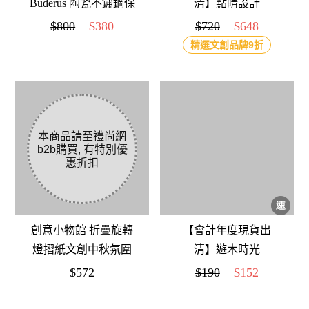
Buderus 陶瓷不鏽鋼保
清】點睛設計
溫/保冷冰霸杯
DOTdesign 100%無塑
$800
$380
$720
$648
900ml(粉嫩紫)
竹纖維沙灘玩具組
精選文創品牌9折
創意小物館 折疊旋轉
【會計年度現貨出
燈摺紙文創中秋氛圍
清】遊木時光
小夜燈手提燈籠新年
woodtime 【HOLD運
$572
$190
$152
伴手禮
名片座-熊好運】名片
收納 / 辦公小物