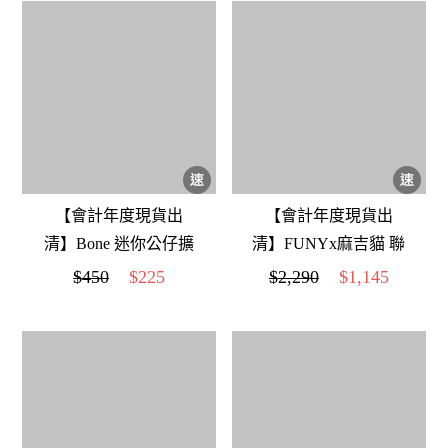
【會計年度現貨出
【會計年度現貨出
清】Bone 迷你公仔擴
清】FUNYx麻吉貓 聯
香台｜陪你生活的香
名童趣數位相機【升
$450
$225
$2,290
$1,145
氛夥伴 貓頭鷹衛斯
級附贈】32G記憶卡
(粉色)