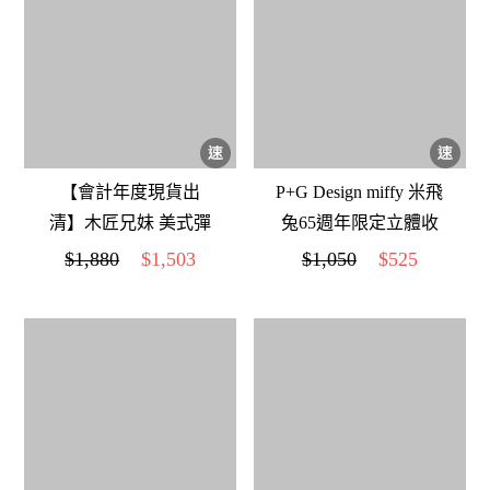
【會計年度現貨出
P+G Design miffy 米飛
清】木匠兄妹 美式彈
兔65週年限定立體收
珠台
納包
$1,880
$1,503
$1,050
$525