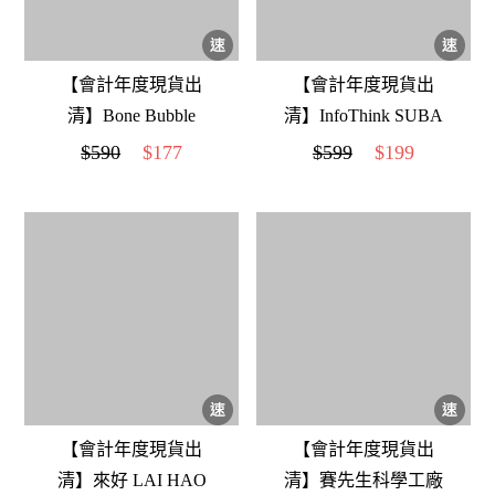
【會計年度現貨出
【會計年度現貨出
清】Bone Bubble
清】InfoThink SUBA
Glass Cup泡泡玻璃杯-
BOX 六合一環保吸管
$590
$177
$599
$199
企鵝
隨身盒(小小兵)
【會計年度現貨出
【會計年度現貨出
清】來好 LAI HAO
清】賽先生科學工廠