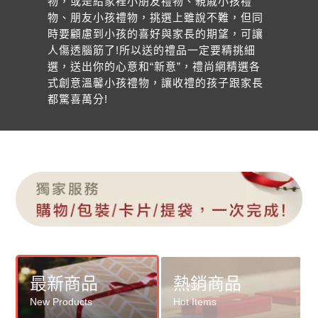
物，或是給家裡小朋友禮物、親戚小孩禮
物、朋友小孩禮物，挑選上雖說不難，但同
時要顧慮到小孩的喜好與家長的期望，可讓
人傷透腦筋了!所以送的禮品一定要精挑細
選，送出你的心意和“新意”，禮尚網精選各
式創意溫馨小孩禮物，讓收禮的孩子跟家長
都驚喜萬分!
最新商品
熱銷商品
New Products
Hot Items