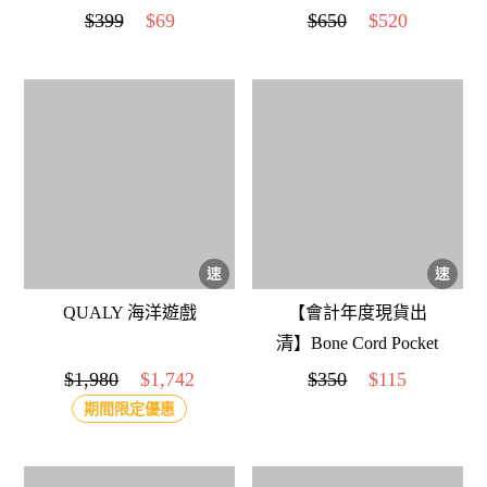
小夜燈手提禮盒 派對
DOTdesign re-ing 天然
$399
$69
$650
$520
熊
竹纖維便當盒-大 (原
竹色)
QUALY 海洋遊戲
【會計年度現貨出
清】Bone Cord Pocket
收線扣-米奇
$1,980
$1,742
$350
$115
期間限定優惠