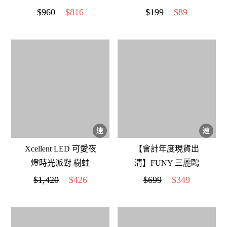
Lisa Larson X 好玻 |
Maskeeper 藍
$960
$816
$199
$89
MIMI雙層杯 藍色
Xcellent LED 可愛夜
【會計年度現貨出
燈時光派對 樹蛙
清】FUNY 三麗鷗
Hello Kitty便攜摺疊
$1,420
$426
$699
$349
LED檯燈 白色