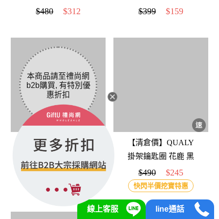
木製收納座-戳戳樂(歐
桌面防塵收納箱 奶油
$480
$312
$399
$159
洲櫸木)
粉
【會計年度現貨出
【清倉價】QUALY
清】賽先生科學工廠
掛架鑰匙圈 花鹿 黑
神奇櫻花 15cm（自）
$290
$232
$490
$245
快閃半價挖寶特惠
線上客服
line通話