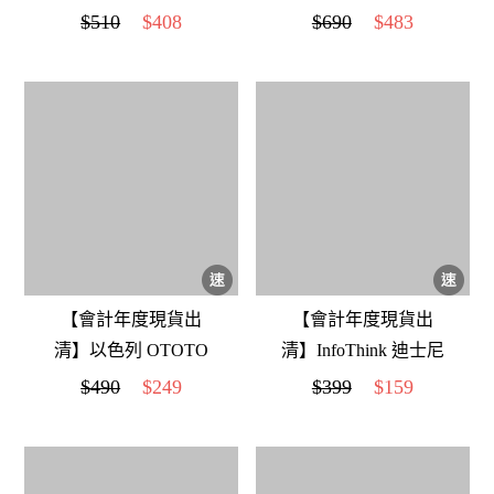
台北風景托特包-野狼
阿波羅11號登月50周
$510
$408
$690
$483
女孩
年 AR筆記本
【會計年度現貨出
【會計年度現貨出
清】以色列 OTOTO
清】InfoThink 迪士尼
旅行時光行李吊牌- 紅
跳高高燈/小熊維尼款
$490
$249
$399
$159
色