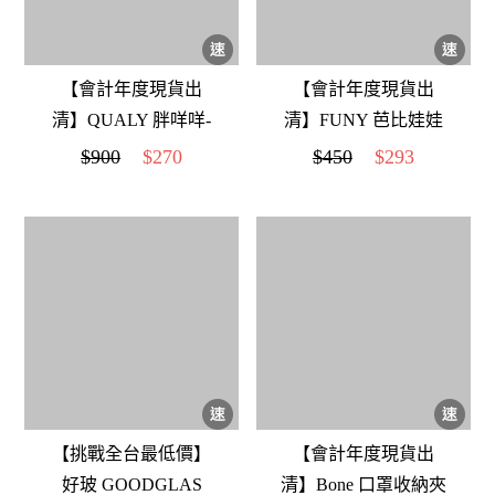
【會計年度現貨出
【會計年度現貨出
清】QUALY 胖咩咩-
清】FUNY 芭比娃娃
置物盒 (透明黑)
手提潮包
$900
$270
$450
$293
【挑戰全台最低價】
【會計年度現貨出
好玻 GOODGLAS
清】Bone 口罩收納夾