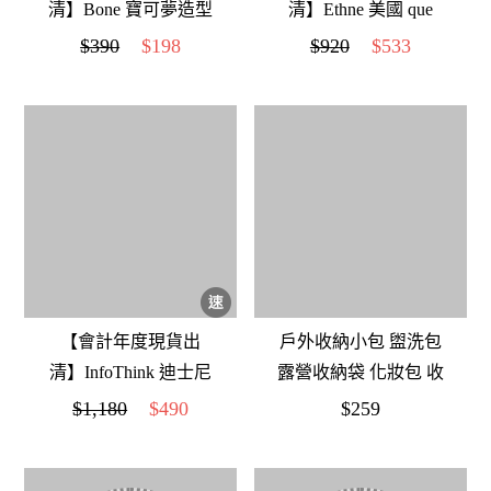
清】Bone 寶可夢造型
清】Ethne 美國 que
製冰盒(卡比獸)
bottle 環保伸縮水瓶
$390
$198
$920
$533
(薰衣紫(355ml))
【會計年度現貨出
戶外收納小包 盥洗包
清】InfoThink 迪士尼
露營收納袋 化妝包 收
玩具總動員感應式泡
納包 戰術收納袋 雜物
$1,180
$490
$259
泡洗手機(給皂機)
收納包 旅行小包