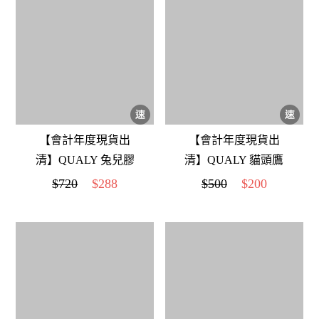
【會計年度現貨出
【會計年度現貨出
清】QUALY 兔兒膠
清】QUALY 貓頭鷹
帶台(粉紅)
鑰匙圈 (咖啡)
$720
$288
$500
$200