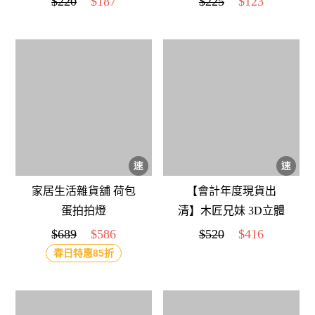
$220
$187
$225
$123
台北城市
夾-5入組
家居生活雜貨舖 荷包
【會計年度現貨出
蛋拍拍燈
清】木匠兄妹 3D立體
賓果
$689
$586
$520
$416
春日特惠85折