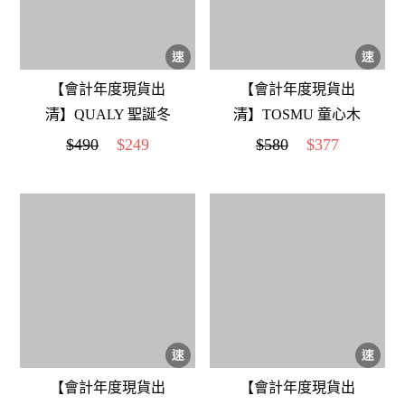
【會計年度現貨出
【會計年度現貨出
清】QUALY 聖誕冬
清】TOSMU 童心木
季願望磁鐵
小物收納盤 山溫暖
$490
$249
$580
$377
(歐洲櫸木)
【會計年度現貨出
【會計年度現貨出