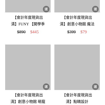
【會計年度現貨出
【會計年度現貨出
清】FUNY 【開學季
清】創意小物館 魔法
必備】童潮運動雙肩
熊彈跳保溫杯 粉藍
$890
$445
$399
$79
背包
【會計年度現貨出
【會計年度現貨出
清】創意小物館 萌寵
清】點睛設計