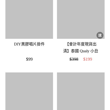
DIY黑膠唱片掛件
【會計年度現貨出
清】泰國 Qualy 小丑
魚盥洗牙刷架組
$99
$398
$199