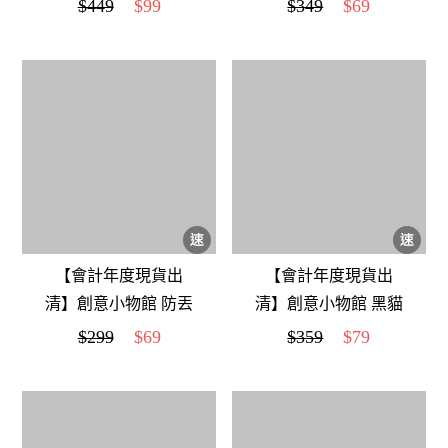
人流沙畫氛圍燈 紫色
計數負重兩用跳繩 藍
$449
$99
$349
$69
色
【會計年度現貨出
【會計年度現貨出
清】創意小物館 防丟
清】創意小物館 黑貓
鈕扣定位器
咪單肩斜背胸包 灰色
$299
$69
$359
$79