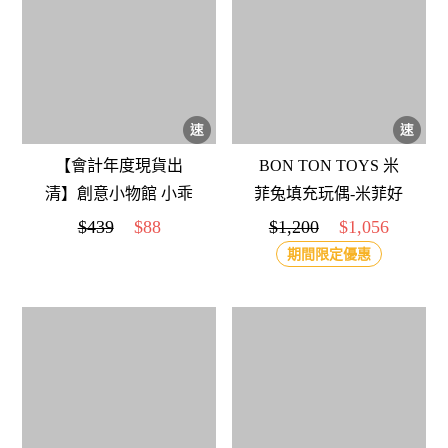
【會計年度現貨出
BON TON TOYS 米
清】創意小物館 小乖
菲兔填充玩偶-米菲好
鴨桌面吸塵器 小萌-藍
朋友
$439
$88
$1,200
$1,056
色
期間限定優惠