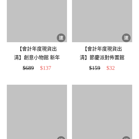
【會計年度現貨出
【會計年度現貨出
清】創意小物館 新年
清】節慶派對佈置館
爆竹20孔煙火泡泡機
生日派對拍照面具 蛋
$689
$137
$159
$32
糕款