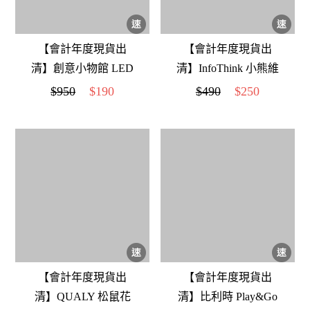
【會計年度現貨出
【會計年度現貨出
清】創意小物館 LED
清】InfoThink 小熊維
音樂小夜燈 布拉姆斯
尼系列感應燈 屹耳
$950
$190
$490
$250
(搖籃曲)
【會計年度現貨出
【會計年度現貨出
清】QUALY 松鼠花
清】比利時 Play&Go