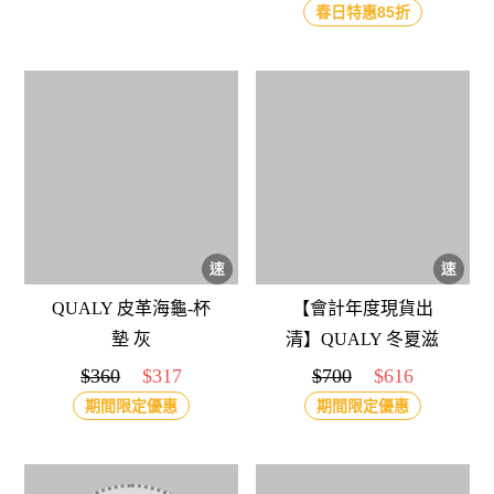
眼貓
春日特惠85折
QUALY 皮革海龜-杯
【會計年度現貨出
墊 灰
清】QUALY 冬夏滋
味 調味罐
$360
$317
$700
$616
期間限定優惠
期間限定優惠