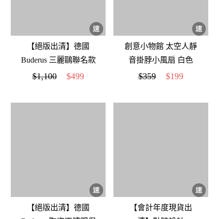
【絕版出清】德國
創意小物館 太空人靜
Buderus 三麗鷗聯名款
音掛脖小風扇 白色
陶瓷冰霸杯 710ml(大
$1,100
$499
$359
$199
眼蛙)
【絕版出清】德國
【會計年度現貨出