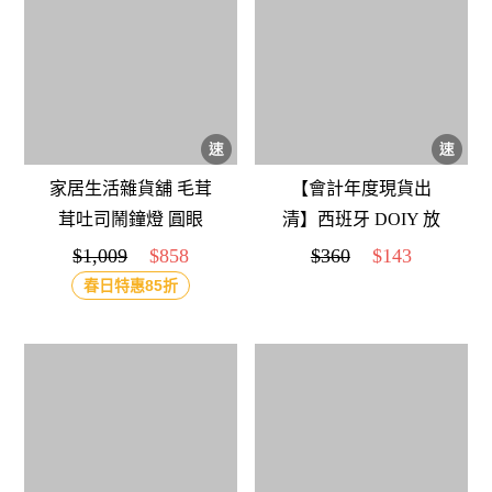
家居生活雜貨舖 毛茸
【會計年度現貨出
茸吐司鬧鐘燈 圓眼
清】西班牙 DOIY 放
大鑰匙圈 彩虹
$1,009
$858
$360
$143
春日特惠85折