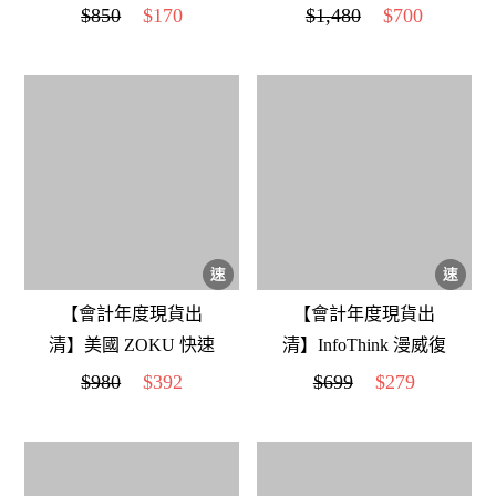
器(咖啡筒+粉紅盆)
玩具整理袋-藝術家聯
$850
$170
$1,480
$700
名款 (趣味塗鴉)
【會計年度現貨出
【會計年度現貨出
清】美國 ZOKU 快速
清】InfoThink 漫威復
製冰淇淋機-綠色
仇者聯盟系列無線光
$980
$392
$699
$279
學靜音滑鼠-美國隊長