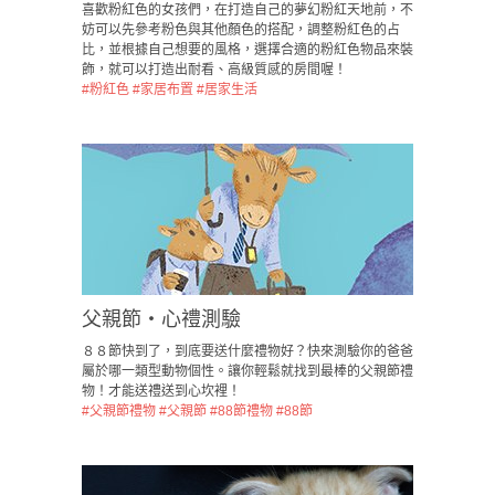
喜歡粉紅色的女孩們，在打造自己的夢幻粉紅天地前，不
妨可以先參考粉色與其他顏色的搭配，調整粉紅色的占
比，並根據自己想要的風格，選擇合適的粉紅色物品來裝
飾，就可以打造出耐看、高級質感的房間喔！
#粉紅色
#家居布置
#居家生活
父親節・心禮測驗
８８節快到了，到底要送什麼禮物好？快來測驗你的爸爸
屬於哪一類型動物個性。讓你輕鬆就找到最棒的父親節禮
物！才能送禮送到心坎裡！
#父親節禮物
#父親節
#88節禮物
#88節