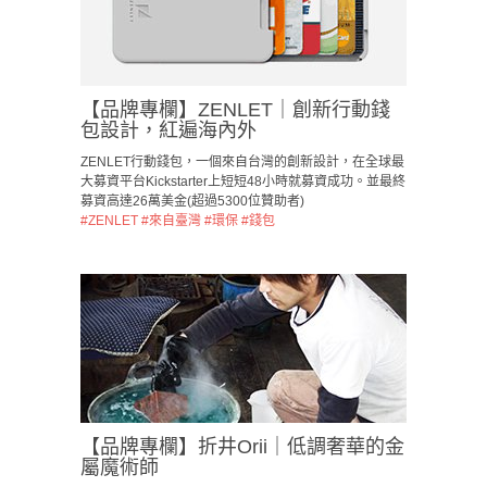
【品牌專欄】ZENLET｜創新行動錢
包設計，紅遍海內外
ZENLET行動錢包，一個來自台灣的創新設計，在全球最
大募資平台Kickstarter上短短48小時就募資成功。並最終
募資高達26萬美金(超過5300位贊助者)
#ZENLET
#來自臺灣
#環保
#錢包
【品牌專欄】折井Orii｜低調奢華的金
屬魔術師