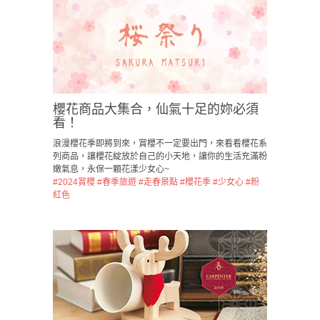
櫻花商品大集合，仙氣十足的妳必須
看！
浪漫櫻花季即將到來，賞櫻不一定要出門，來看看櫻花系
列商品，讓櫻花綻放於自己的小天地，讓你的生活充滿粉
嫩氣息，永保一顆花漾少女心~
#2024賞櫻
#春季旅遊
#走春景點
#櫻花季
#少女心
#粉
紅色