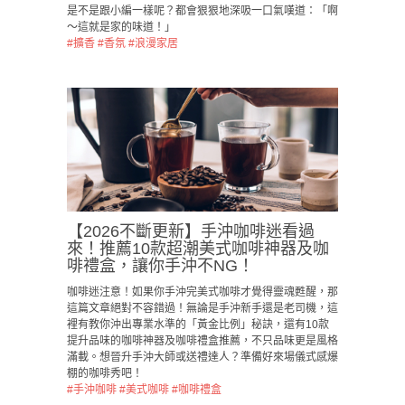
是不是跟小編一樣呢？都會狠狠地深吸一口氣嘆道：「啊
～這就是家的味道！」
#擴香
#香氛
#浪漫家居
【2026不斷更新】手沖咖啡迷看過
來！推薦10款超潮美式咖啡神器及咖
啡禮盒，讓你手沖不NG！
咖啡迷注意！如果你手沖完美式咖啡才覺得靈魂甦醒，那
這篇文章絕對不容錯過！無論是手沖新手還是老司機，這
裡有教你沖出專業水準的「黃金比例」秘訣，還有10款
提升品味的咖啡神器及咖啡禮盒推薦，不只品味更是風格
滿載。想晉升手沖大師或送禮達人？準備好來場儀式感爆
棚的咖啡秀吧！
#手沖咖啡
#美式咖啡
#咖啡禮盒