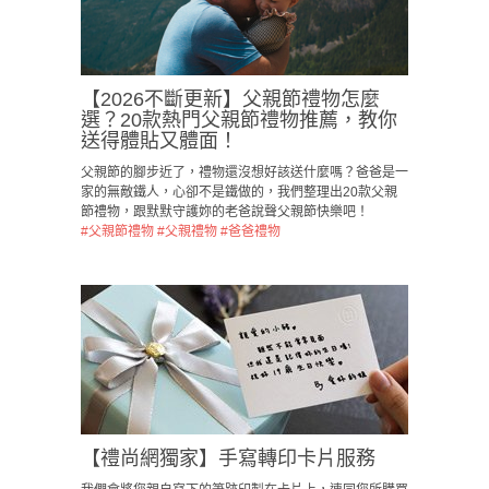
【2026不斷更新】父親節禮物怎麼
選？20款熱門父親節禮物推薦，教你
送得體貼又體面！
父親節的腳步近了，禮物還沒想好該送什麼嗎？爸爸是一
家的無敵鐵人，心卻不是鐵做的，我們整理出20款父親
節禮物，跟默默守護妳的老爸說聲父親節快樂吧！
#父親節禮物
#父親禮物
#爸爸禮物
【禮尚網獨家】手寫轉印卡片服務