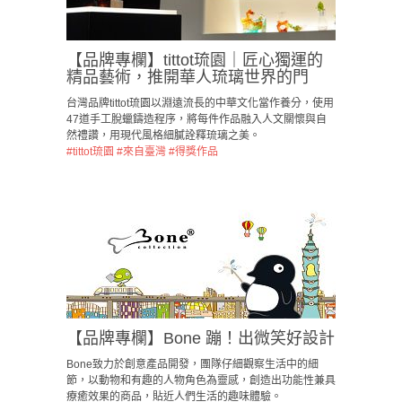
【品牌專欄】tittot琉園｜匠心獨運的
精品藝術，推開華人琉璃世界的門
台灣品牌tittot琉園以淵遠流長的中華文化當作養分，使用
47道手工脫蠟鑄造程序，將每件作品融入人文關懷與自
然禮讚，用現代風格細膩詮釋琉璃之美。
#tittot琉園
#來自臺灣
#得獎作品
【品牌專欄】Bone 蹦！出微笑好設計
Bone致力於創意產品開發，團隊仔細觀察生活中的細
節，以動物和有趣的人物角色為靈感，創造出功能性兼具
療癒效果的商品，貼近人們生活的趣味體驗。