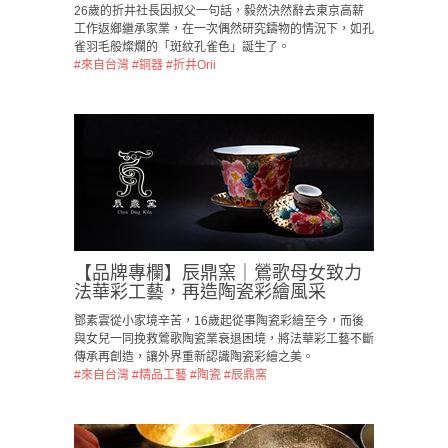
26歲的折井社長因叔父一句話，毅然決然辭去東京高薪
工作返鄉繼承家業，在一次偶然研究鑄物的情況下，如孔
雀羽毛般燦爛的「斑紋孔雀色」誕生了。
#來自台灣
#銅器
#折井Orii
【品牌專欄】辰鼎窯｜鶯歌母女致力
法華彩工藝，再造陶瓷彩繪風采
鄧素雲從小家境辛苦，16歲起從事陶瓷彩繪至今，而後
與女兒一同挽救鶯歌陶瓷業衰退困境，將法華彩工藝不斷
傳承再創造，讓外界重新認識陶瓷彩繪之美。
#來自台灣
#精品工藝
#陶瓷
#辰鼎窯