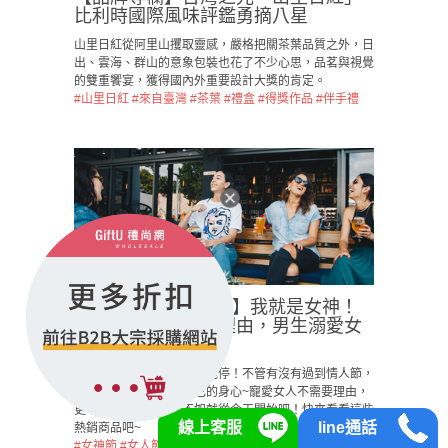
比利時國際風味評鑑勇摘八星
山里日紅從阿里山攫取靈感，嚴格把關茶葉品質之外，日
出、雲海、群山的意象包裝也花了不少心思，品茗與視覺
的雙重饗宴，獲得國內外重要設計大獎的肯定。
#山里日紅
#來自臺灣
#茶葉
#禮盒
#得獎作品
#伴手禮
【2026 女神節降臨 】我就是女神！
女生寵愛自己不需理由，男生溺愛女
神不要囉嗦！
雖然情人節過了，但愛不能停！不管有沒有過到情人節，
平時也要好好的呵護自己的身心~寵愛女人不需要理由，
更不需要特別日子，不如就從今天開始吧！快來看看這些
線上客服
line通話
熱銷商品吧~
#女神節
#女人節
#女性商品