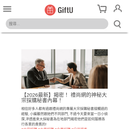
【2026最新】揭密！ 禮尚網的神秘大
宗採購秘書內幕！
相信好多人都有過跟禮尚網的專屬大宗採購秘書接觸過的
經驗, 小編雖然跟她們不同部門, 不過今天要來當一日小偵
探,滲透進來大採秘書為在地部門揭密他們是如何服務各
行各業的貴賓的!