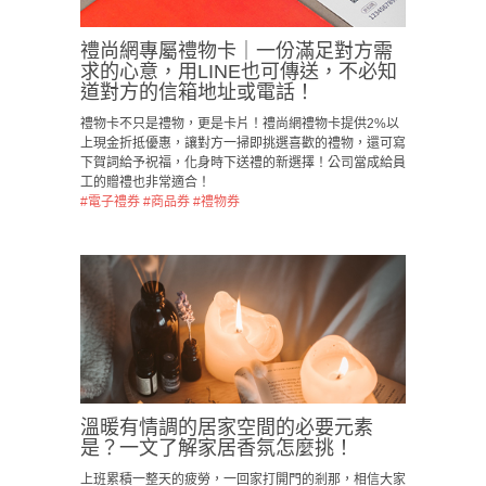
禮尚網專屬禮物卡｜一份滿足對方需
求的心意，用LINE也可傳送，不必知
道對方的信箱地址或電話！
禮物卡不只是禮物，更是卡片！禮尚網禮物卡提供2%以
上現金折抵優惠，讓對方一掃即挑選喜歡的禮物，還可寫
下賀詞給予祝福，化身時下送禮的新選擇！公司當成給員
工的贈禮也非常適合！
#電子禮券
#商品券
#禮物券
溫暖有情調的居家空間的必要元素
是？一文了解家居香氛怎麼挑！
上班累積一整天的疲勞，一回家打開門的剎那，相信大家