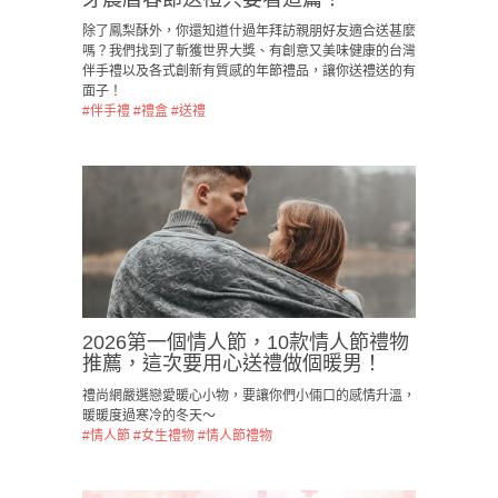
除了鳳梨酥外，你還知道什過年拜訪親朋好友適合送甚麼
嗎？我們找到了斬獲世界大獎、有創意又美味健康的台灣
伴手禮以及各式創新有質感的年節禮品，讓你送禮送的有
面子！
#伴手禮
#禮盒
#送禮
2026第一個情人節，10款情人節禮物
推薦，這次要用心送禮做個暖男！
禮尚網嚴選戀愛暖心小物，要讓你們小倆口的感情升溫，
暖暖度過寒冷的冬天～
#情人節
#女生禮物
#情人節禮物