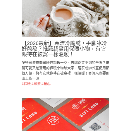
【2026最新】寒流冷颼颼，手腳冰冷
好煎熬？推薦超實用保暖小物，有它
跟待在被窩一樣溫暖！
記得寒流來襲暖暖包銷售一空、去哪都買不到的苦嗎？推
薦可愛又超實用的保暖小物給大家，居家或辦公室使用都
很方便，擁有它就像待在被窩裡一樣溫暖！寒流來也要到
山上衝一波！
#保暖
#寒流
#暖心