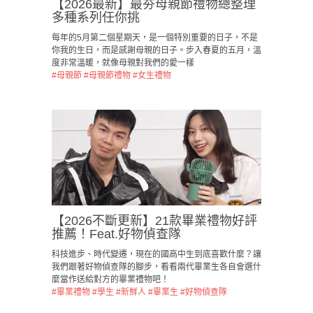
【2026最新】最夯母親節禮物總整理
多種系列任你挑
每年的5月第二個星期天，是一個特別重要的日子，不是
你我的生日，而是感謝母親的日子。步入春夏的五月，溫
度非常溫暖，就像母親對我們的愛一樣
#母親節
#母親節禮物
#女生禮物
【2026不斷更新】21款畢業禮物好評
推薦！Feat.好物偵查隊
科技進步、時代變遷，現在的國高中生到底喜歡什麼？讓
我們跟著好物偵查隊的腳步，看看兩代畢業生各自會選什
麼當作送給對方的畢業禮物吧！
#畢業禮物
#學生
#新鮮人
#畢業生
#好物偵查隊