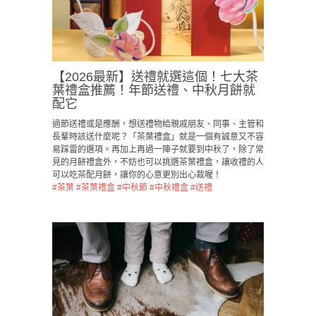
【2026最新】送禮就選這個！七大茶
葉禮盒推薦！年節送禮、中秋月餅就
配它
過節送禮或是應酬，想送禮物給親戚朋友、同事、主管和
長輩時該送什麼呢？「茶葉禮盒」就是一個有誠意又不容
易踩雷的選項。再加上再過一陣子就要到中秋了，除了常
見的月餅禮盒外，不妨也可以挑選茶葉禮盒，讓收禮的人
可以吃茶配月餅，讓你的心意更別出心裁喔！
#茶葉
#茶葉禮盒
#中秋節
#中秋禮盒
#送禮