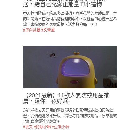
居，給自己充滿正能量的小禮物
春天悄悄降臨，綠意爬上樹梢，春暖花開的時節正是一年
的新開始。在這個萬物復甦的季節，以輕盈的心種一盆希
望，營造療癒的居家環境，活力擁抱每一天！
#室內盆栽
#文青風
【2021最新】11款人氣防蚊用品推
薦，還你一夜好眠
還在尋找夏天好用的驅蚊器嗎？捨棄傳統電蚊拍與滅蚊
燈，我們嚴選效果升級、精緻時尚的防蚊用品，原來驅蚊
也能這麼優雅又輕鬆💗
#夏天
#防蚊小物
#生活小物