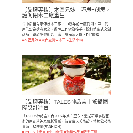
【品牌專欄】木匠兄妹｜巧思+創意，
讓倒閉木工廠重生
台中后里有家傳統木工廠，10幾年前一度倒閉，第二代
周信宏為搶救家業，辭掉工作返鄉接手，除打造各式文創
商品，還轉型做觀光工廠，讓民眾入園可DIY體驗
#木匠兄妹
#來自臺灣
#木工
#生活小物
【品牌專欄】TALES神話言｜驚豔國
際設計舞台
《TALES神話言》自2004年成立至今，透過精準掌握藝
術的原創精神及細膩質感，結合各大美術館、博物館藝術
資源，以時尚(FASHION)
#TALES神話言
#來自臺灣
#得獎作品
#精品工藝