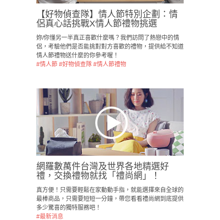
【好物偵查隊】情人節特別企劃：情
侶真心話挑戰X情人節禮物挑選
妳/你懂另一半真正喜歡什麼嗎？我們訪問了熱戀中的情
侶，考驗他們是否能挑對對方喜歡的禮物，提供給不知道
情人節禮物送什麼的你參考喔！
#情人節
#好物偵查隊
#情人節禮物
網羅數萬件台灣及世界各地精選好
禮，交換禮物就找「禮尚網」！
真方便！只需要輕鬆在家動動手指，就能選擇來自全球的
最棒商品，只需要短短一分鐘，帶您看看禮尚網到底提供
多少驚喜的獨特服務吧！
#最新消息