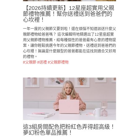
【2026持續更新】12星座超實用父親
節禮物推薦！幫你送禮送到爸爸們的
心坎裡！
一年一度的父親節又要到啦！還在煩惱不知道該送什麼父
親節禮物給爸爸嗎？ 這次編輯特地精選出了12星座超實
用父親節禮物推薦，給每種個性的爸爸最有心意的禮物提
案，讓你輕鬆挑選今年的父親節禮物，送禮送到爸爸們的
心坎裡！無論是什麼類型的爸爸都能在這找到適合又好用
的禮物。
#父親節
#送禮
#父親節禮物
這3組房間配色把粉紅色弄得超高級！
夢幻粉色單品推薦！