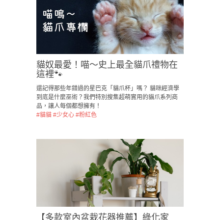
貓奴最愛！喵～史上最全貓爪禮物在
這裡🐾
還記得那些年錯過的星巴克「貓爪杯」嗎？ 貓咪經濟學
到底是什麼巫術？我們特別搜集超萌實用的貓爪系列商
品，讓人每個都想擁有！
#貓貓
#少女心
#粉紅色
【多款室內盆栽花器推薦】綠化家