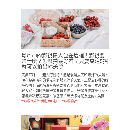
最Chill的野餐懶人包在這裡！野餐要
帶什麼？怎麼拍最好看？只要會這5招
就可以拍出IG美照
天氣正好，一起去野餐吧！熬過漫漫夏天和毒辣的太陽，
現在轉為溫和的陽光和舒服微涼的天氣，正是去野餐的好
時機啊！而從來沒有辦過野餐的朋友們別緊張，本篇就來
教大家，如何準備野餐要帶的物品、野餐食物該帶什麼、
怎樣炒熱野餐氣氛、該怎麼拍出洗版你朋友圈的ig美照！
#野餐
#戶外活動
#IG打卡
#野餐物品