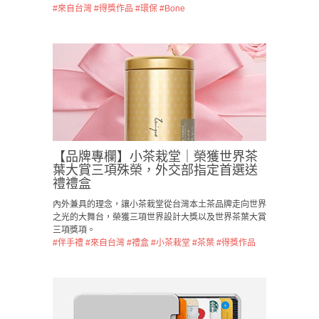
#來自台灣
#得獎作品
#環保
#Bone
【品牌專欄】小茶栽堂｜榮獲世界茶
葉大賞三項殊榮，外交部指定首選送
禮禮盒
內外兼具的理念，讓小茶栽堂從台灣本土茶品牌走向世界
之光的大舞台，榮獲三項世界設計大獎以及世界茶葉大賞
三項獎項。
#伴手禮
#來自台灣
#禮盒
#小茶栽堂
#茶葉
#得獎作品