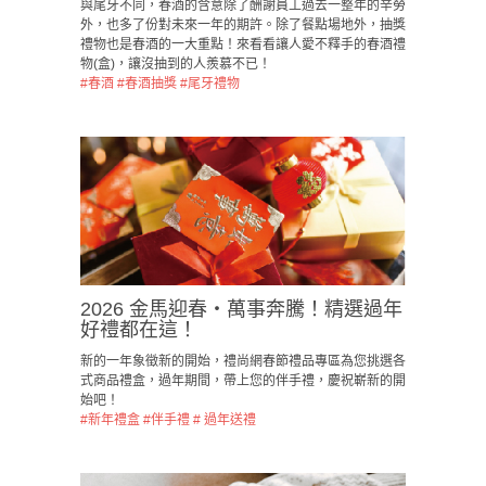
與尾牙不同，春酒的含意除了酬謝員工過去一整年的辛勞
外，也多了份對未來一年的期許。除了餐點場地外，抽獎
禮物也是春酒的一大重點！來看看讓人愛不釋手的春酒禮
物(盒)，讓沒抽到的人羨慕不已！
#春酒
#春酒抽獎
#尾牙禮物
2026 金馬迎春・萬事奔騰！精選過年
好禮都在這！
新的一年象徵新的開始，禮尚網春節禮品專區為您挑選各
式商品禮盒，過年期間，帶上您的伴手禮，慶祝嶄新的開
始吧！
#新年禮盒
#伴手禮
# 過年送禮