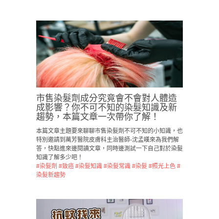
市售染髮劑成分究竟會不會對人體造
成影響？你不可不知的染髮知識及新
趨勢，本篇文章一次帶你了解！
本篇文章主題要來聊聊市售染髮劑不可不知的小知識，也
特別邀請到萬芳醫院皮膚科主治醫師-沈孟暵來為我們解
答，快點進來邊閱讀文章，同時邊測試一下自己對於染髮
知識了解多少吧！
#染髮劑
#致癌
#染髮知識
#染髮常識
#染髮
#照光上色
#
染髮新趨勢