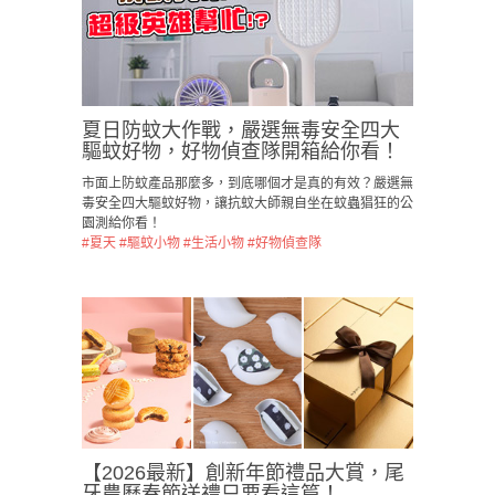
夏日防蚊大作戰，嚴選無毒安全四大
驅蚊好物，好物偵查隊開箱給你看！
市面上防蚊產品那麼多，到底哪個才是真的有效？嚴選無
毒安全四大驅蚊好物，讓抗蚊大師親自坐在蚊蟲猖狂的公
園測給你看！
#夏天
#驅蚊小物
#生活小物
#好物偵查隊
【2026最新】創新年節禮品大賞，尾
牙農曆春節送禮只要看這篇！