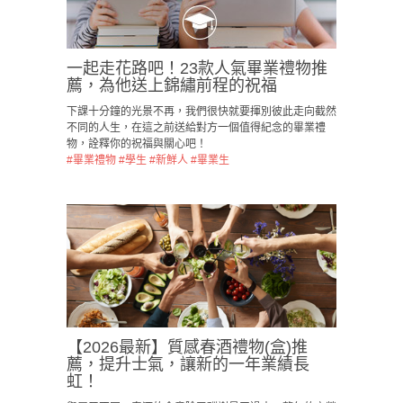
一起走花路吧！23款人氣畢業禮物推
薦，為他送上錦繡前程的祝福
下課十分鐘的光景不再，我們很快就要揮別彼此走向截然
不同的人生，在這之前送給對方一個值得紀念的畢業禮
物，詮釋你的祝福與關心吧！
#畢業禮物
#學生
#新鮮人
#畢業生
【2026最新】質感春酒禮物(盒)推
薦，提升士氣，讓新的一年業績長
虹！