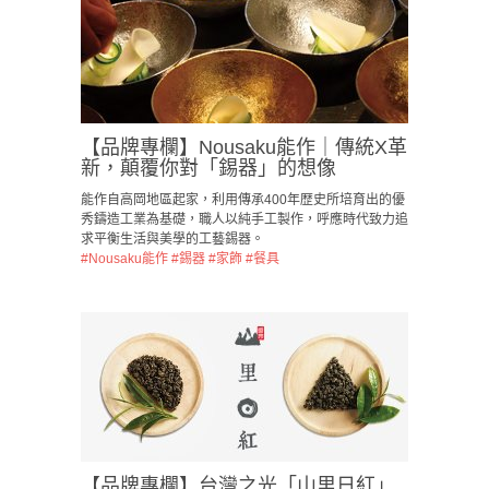
【品牌專欄】Nousaku能作｜傳統X革
新，顛覆你對「錫器」的想像
能作自高岡地區起家，利用傳承400年歴史所培育出的優
秀鑄造工業為基礎，職人以純手工製作，呼應時代致力追
求平衡生活與美學的工藝錫器。
#Nousaku能作
#錫器
#家飾
#餐具
【品牌專欄】台灣之光「山里日紅」