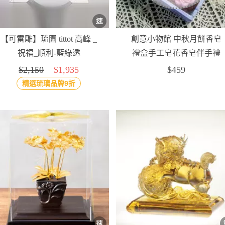
【可雷雕】琉園 tittot 高峰 _
創意小物館 中秋月餅香皂
祝福_順利-藍綠透
禮盒手工皂花香皂伴手禮
$2,150
$1,935
$459
精選琉璃品牌9折