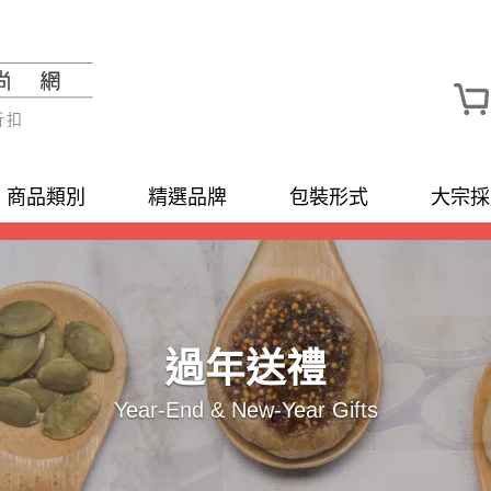
折扣
商品類別
精選品牌
包裝形式
大宗採
過年送禮
Year-End & New-Year Gifts