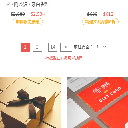
杯 / 附茶漏 / 牙白彩釉
430ml
$2,880
$2,534
$680
$612
期間限定優惠
精選文創品牌9折
...
1
2
14
>
前往頁面：
按鍵盤左右鍵可以換頁