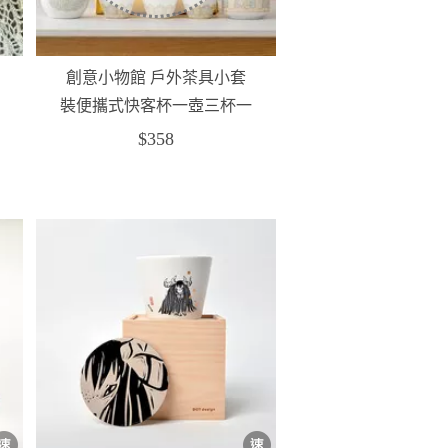
創意小物館 戶外茶具小套
裝便攜式快客杯一壺三杯一
茶罐套裝組
$358