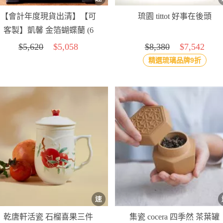
【會計年度現貨出清】【可
琉園 tittot 好事在後頭
客製】凱馨 金箔蝴蝶蘭 (6
枝裝)
$5,620
$5,058
$8,380
$7,542
精選琉璃品牌9折
乾唐軒活瓷 石榴喜果三件
集瓷 cocera 四季然 茶葉罐