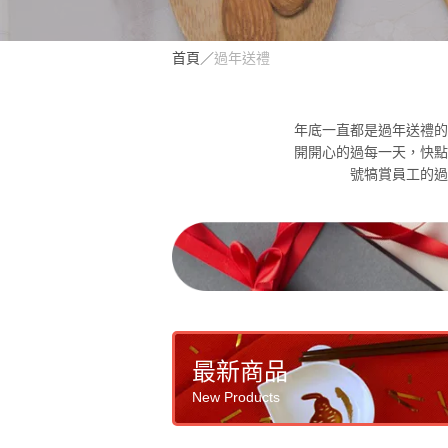
首頁
／
過年送禮
年底一直都是過年送禮的
開開心的過每一天，快點
號犒賞員工的過
最新商品
New Products