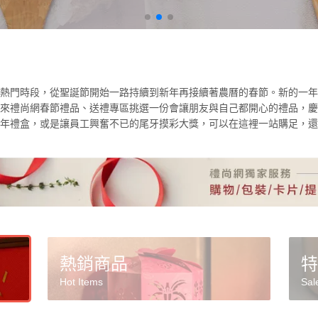
熱門時段，從聖誕節開始一路持續到新年再接續著農曆的春節。新的一年
來禮尚網春節禮品、送禮專區挑選一份會讓朋友與自己都開心的禮品，慶
年禮盒，或是讓員工興奮不已的尾牙摸彩大獎，可以在這裡一站購足，還
熱銷商品
特
Hot Items
Sal