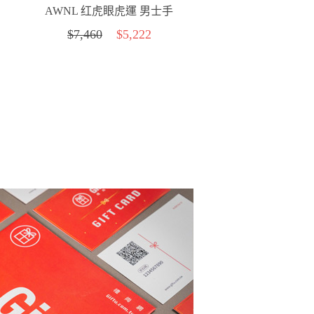
AWNL 红虎眼虎運 男士手
鍊(M)
$7,460
$5,222