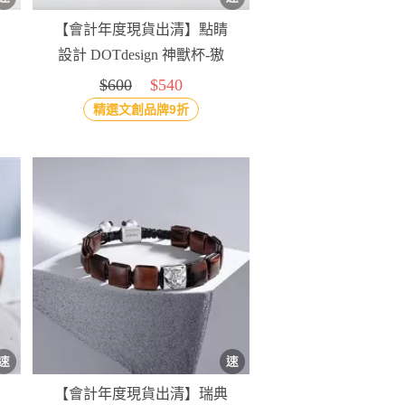
【會計年度現貨出清】點睛
設計 DOTdesign 神獸杯-獓
狠（冬）
$600
$540
精選文創品牌9折
【會計年度現貨出清】瑞典