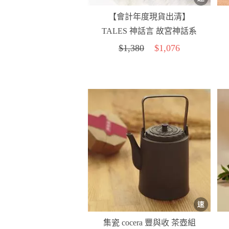
【會計年度現貨出清】
TALES 神話言 故宮神話系
列 蓮華溫碗禮盒組
$1,380
$1,076
集瓷 cocera 豐與收 茶壺組