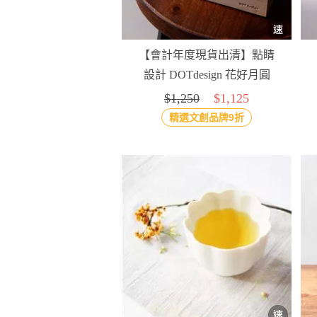
【會計年度現貨出清】點睛
設計 DOTdesign 花好月圓
小口杯禮盒組(4入)
$1,250
$1,125
精選文創品牌9折