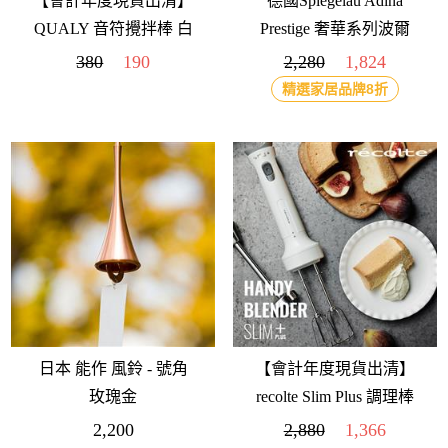
【會計年度現貨出清】
德國Spiegelau Adina
QUALY 音符攪拌棒 白
Prestige 奢華系列波爾
多紅酒水晶杯 650ml(2
380
190
2,280
1,824
入)
精選家居品牌8折
日本 能作 風鈴 - 號角
【會計年度現貨出清】
玫瑰金
recolte Slim Plus 調理棒
全配組 典雅白
2,200
2,880
1,366