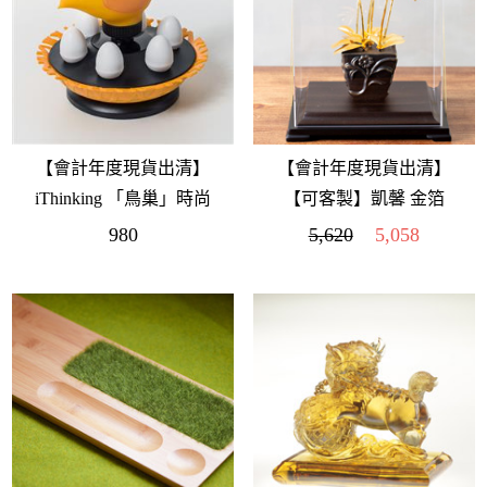
【會計年度現貨出清】
【會計年度現貨出清】
iThinking 「鳥巢」時尚
【可客製】凱馨 金箔
家居工具組 橘
蝴蝶蘭 (6枝裝)
980
5,620
5,058