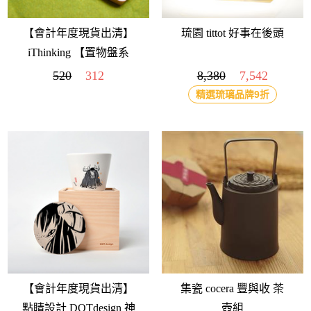
【會計年度現貨出清】
琉園 tittot 好事在後頭
iThinking 【置物盤系
列】微風吹過青草地L
520
312
8,380
7,542
精選琉璃品牌9折
【會計年度現貨出清】
集瓷 cocera 豐與收 茶
點睛設計 DOTdesign 神
壺組