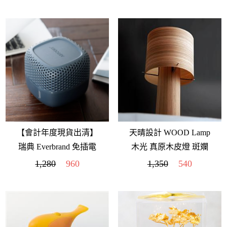
【會計年度現貨出清】
天晴設計 WOOD Lamp
瑞典 Everbrand 免插電
木光 真原木皮燈 斑斕
除溼 乾乾好 Absodry
木
1,280
960
1,350
540
Duo Family Bag Series 3
(單機)(午夜藍)