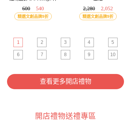
獸杯-獓狠（冬）
600
540
2,280
2,052
精選文創品牌9折
精選文創品牌9折
1
2
3
4
5
6
7
8
9
10
查看更多開店禮物
開店禮物送禮專區