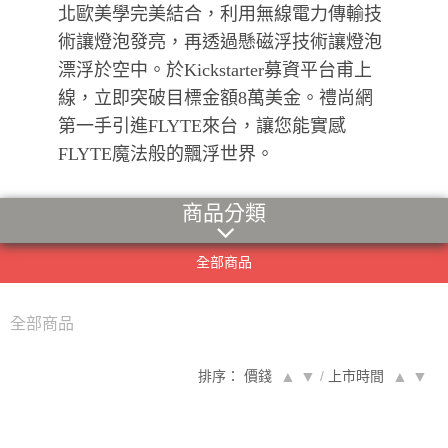
北歐美學完美結合，利用無線電力傳輸技
術讓燈泡發亮，再透過懸磁浮技術讓燈泡
漂浮於空中。於Kickstarter募資平台甫上
線，立即突破目標金額8萬美金。禮尚網
第一手引進FLYTE來台，讓您能實感
FLYTE魔法般的飄浮世界。
商品分類
全部商品
全部商品
排序： 價錢
▲
▼
/
上市時間
▲
▼