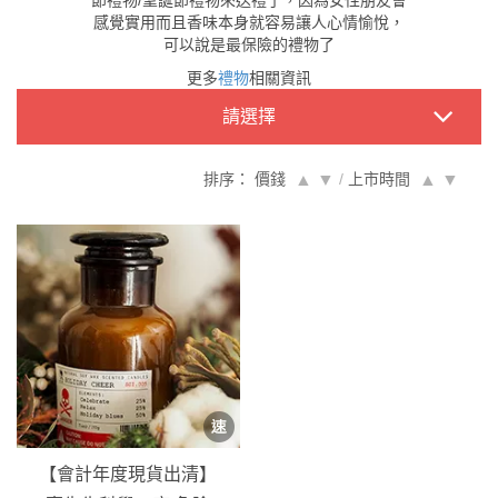
節禮物/聖誕節禮物來送禮了，因為女性朋友會
感覺實用而且香味本身就容易讓人心情愉悅，
可以說是最保險的禮物了
更多
禮物
相關資訊
請選擇
排序： 價錢
▲
▼
/
上市時間
▲
▼
【會計年度現貨出清】