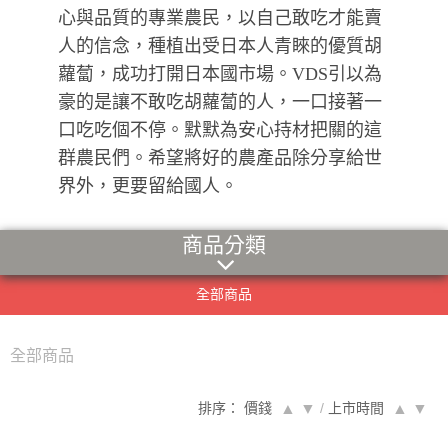
心與品質的專業農民，以自己敢吃才能賣
人的信念，種植出受日本人青睞的優質胡
蘿蔔，成功打開日本國市場。VDS引以為
豪的是讓不敢吃胡蘿蔔的人，一口接著一
口吃吃個不停。默默為安心持材把關的這
群農民們。希望將好的農產品除分享給世
界外，更要留給國人。
商品分類
全部商品
全部商品
排序： 價錢
▲
▼
/
上市時間
▲
▼