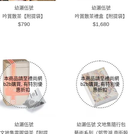
幼瀨伍號
幼瀨伍號
吟賞散茶【附提袋】
吟賞散茶禮盒【附提袋】
$790
$1,680
幼瀨伍號
幼瀨伍號 文地集隨行包
文地集雲喫袋茶【附提
藝術系列〈郭雪湖 南街殷