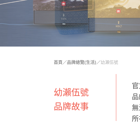
首頁
／
品牌總覽(生活)
／
幼瀨伍號
官
幼瀨伍號
品
品牌故事
無
所