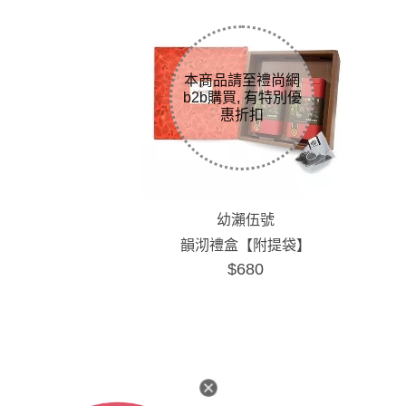
幼瀨伍號
韻沏禮盒【附提袋】
$680