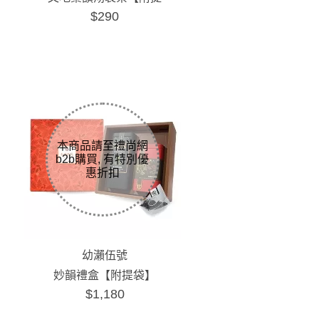
$290
袋】
幼瀨伍號
妙韻禮盒【附提袋】
$1,180