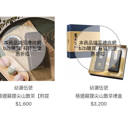
幼瀨伍號
幼瀨伍號
極選籟狸尖山散茶【附提
極選籟狸尖山散茶禮盒
$1,600
$3,200
袋】
【附提袋】