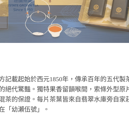
方記載起始於西元1850年，傳承百年的五代
的絕代驚豔。獨特果香留韻喉間，索條外型原
混茶的保證。每片茶葉皆來自翡翠水庫旁自家
在「幼瀨伍號」。