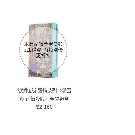
幼瀨伍號 藝術系列〈郭雪
湖 南街殷賑〉精裝禮盒
$2,160