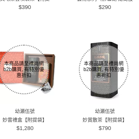
$390
$290
袋】
賑〉
幼瀨伍號
幼瀨伍號
妙雲禮盒【附提袋】
妙賞散茶【附提袋】
$1,280
$790