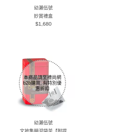
幼瀨伍號
妙賞禮盒
$1,680
幼瀨伍號
文地集韻沏袋茶【附提