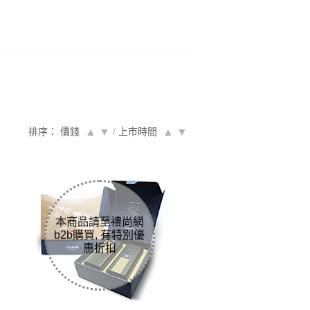
排序： 價錢
▲
▼
/
上市時間
▲
▼