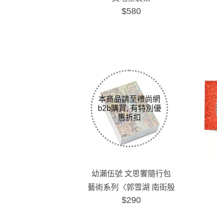
$580
幼瀨伍號 文思饗隨行包
藝術系列〈郭雪湖 南街殷
$290
賑〉