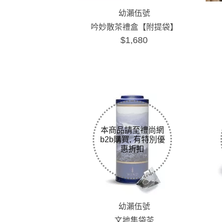
幼瀨伍號
吟妙散茶禮盒【附提袋】
$1,680
幼瀨伍號
文地集袋茶