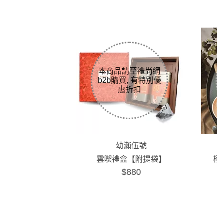
幼瀨伍號
雲喫禮盒【附提袋】
$880