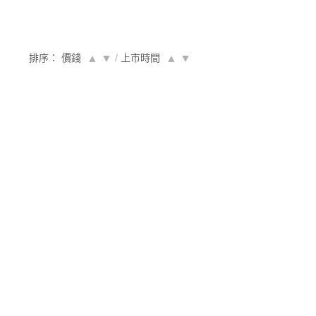
排序： 價錢
▲
▼
/
上市時間
▲
▼