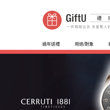
一件精緻出貨 多量驚人
過年送禮
用途/對象