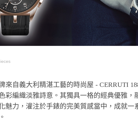
pieces
牌來自義大利精湛工藝的時尚屋 - CERRUTI 
色彩編織淡雅詩意。其獨具一格的經典優雅，
化魅力，灌注於手錶的完美質感當中，成就一
。