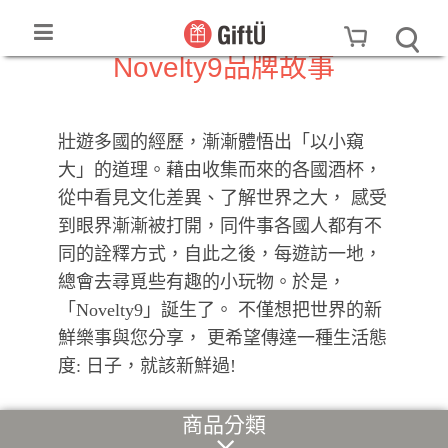
Novelty9品牌故事
壯遊多國的經歷，漸漸體悟出「以小窺
大」的道理。藉由收集而來的各國酒杯，
從中看見文化差異、了解世界之大， 感受
到眼界漸漸被打開，同件事各國人都有不
同的詮釋方式，自此之後，每遊訪一地，
總會去尋覓些有趣的小玩物。於是，
「Novelty9」誕生了。 不僅想把世界的新
鮮樂事與您分享， 更希望傳達一種生活態
度: 日子，就該新鮮過!
商品分類