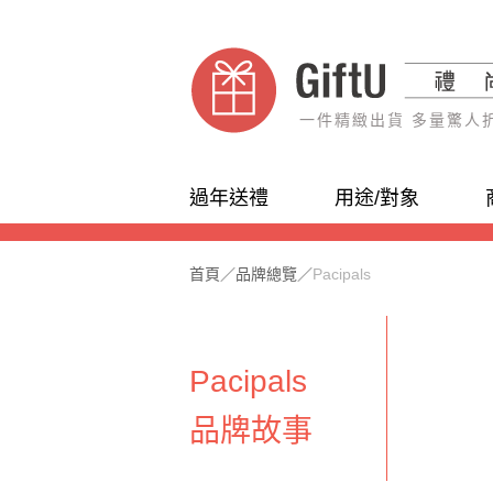
一件精緻出貨 多量驚人
過年送禮
用途/對象
首頁
／
品牌總覽
／
Pacipals
Pacipals
品牌故事