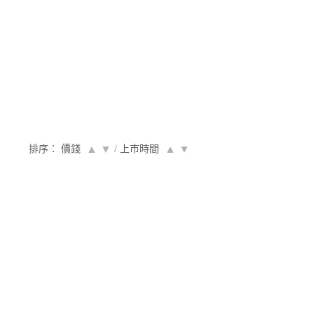
排序： 價錢
▲
▼
/
上市時間
▲
▼