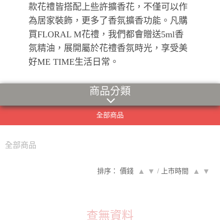
款花禮皆搭配上些許擴香花，不僅可以作
為居家裝飾，更多了香氛擴香功能。凡購
買FLORAL M花禮，我們都會贈送5ml香
氛精油，展開屬於花禮香氛時光，享受美
好ME TIME生活日常。
商品分類
全部商品
全部商品
排序： 價錢
▲
▼
/
上市時間
▲
▼
查無資料