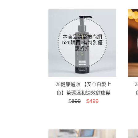
28健康通販 【安心白髮上
色】茶碳溫和速效健康髮
$
600
$499
色劑 夜黑(自然黑)