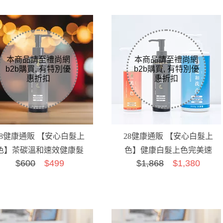
28健康通販 【安心白髮上
28健康通販 【安心白髮上
色】茶碳溫和速效健康髮
色】健康白髮上色完美速
$
600
$499
$
1,868
$1,380
色劑 夜黑(深棕色)
效日夜組B(自然黑)