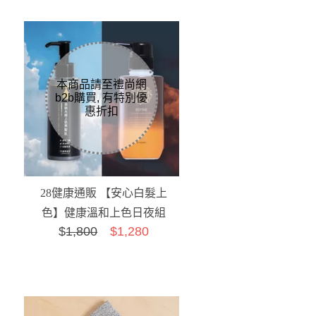
28健康通販 【安心白髮上
色】健康溫和上色日夜組
$
1,800
$1,280
A 免運特惠組(自然黑)