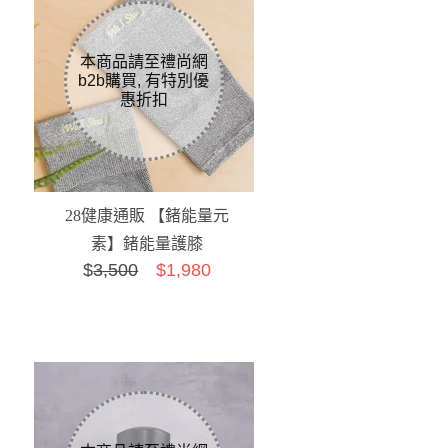
28健康通販 【鍺能量元
素】鍺能量護膝
$
3,500
$1,980