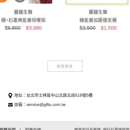
麗馥生醫
麗馥生醫
鍺+石墨烯能量保暖毯
鍺能量加壓健走襪
$
6,800
$3,980
$
3,500
$1,500
返回首頁
地址：台北市士林區中山北路五段518號5樓
信箱：service@giftu.com.tw
聯繫我們
|
招商合作
網頁設計及管理 :飛行石雲端創