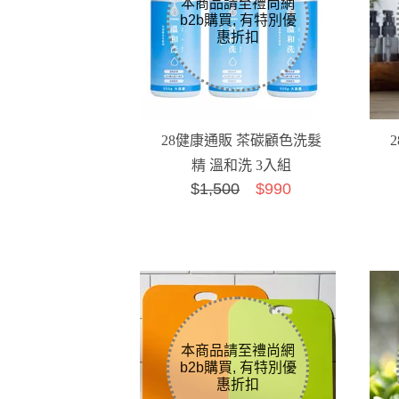
28健康通販 茶碳顧色洗髮
精 溫和洗 3入組
$
1,500
$990