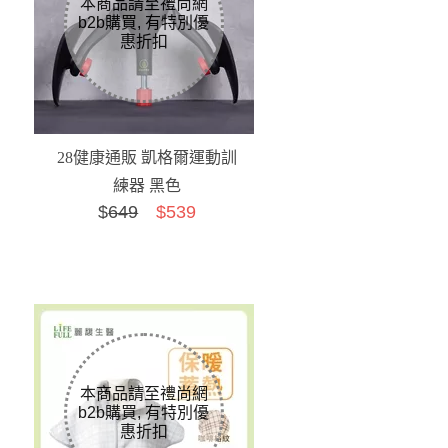
28健康通販 凱格爾運動訓
練器 黑色
$
649
$539