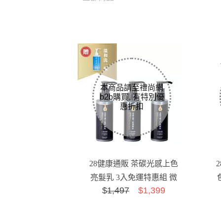
28健康通販 茶碳光感上色
亮髮乳 3入免運特惠組 微
$
1,497
$1,399
造型版 健康方式白髮半
永...