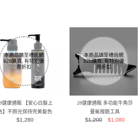
28健康通販 【安心白髮上
28健康通販 多功能牛角莎
色】不照光保持完美髮色
曼鯊撥筋工具
$1,280
$
1,200
$1,080
組合C