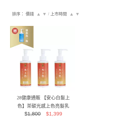
排序： 價錢
▲
▼
/
上市時間
▲
▼
28健康通販 【安心白髮上
色】茶碳光感上色亮髮乳
$
1,800
$1,399
(柔順版 3入免運特惠組)