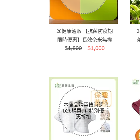
28健康通販 【抗菌防疫期
限時優惠】長效奈米無機
$
1,800
$1,000
防霉抗菌砧板組(2入/大
+中)