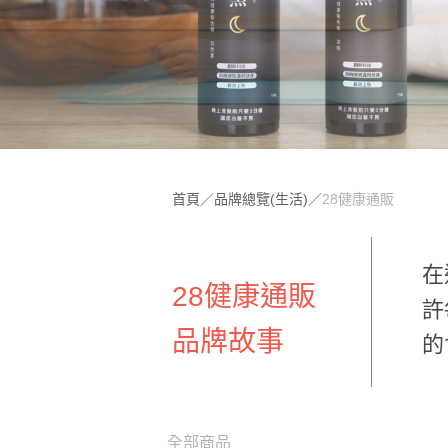
首頁
／
品牌總覽(生活)
／
28健康通販
在
28健康通販
許
品牌故事
的
全部商品