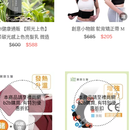
28健康通販 【照光上色】
創意小物館 駝背矯正帶 M
$
685
$205
茶碳光感上色亮髮乳 微造
$
600
$588
型版 單瓶 健康方式白髮
半...