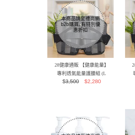
28健康通販 【健康能量】
專利透氣能量護腰組 (L
$
3,500
$2,280
(71~91 cm))