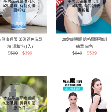
28健康通販 茶碳顧色洗髮
28健康通販 凱格爾運動訓
精 溫和洗(1入)
練器 白色
$
500
$399
$
649
$539