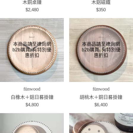
木銅桌鐘
木鋁磁鐵
$2,480
$350
fünwood
fünwood
白橡木＋鋁日晷掛鐘
胡桃木＋銅日晷掛鐘
$4,800
$6,400