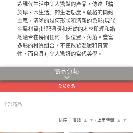
造現代生活中令人驚豔的產品，傳達「精
於琢‧木生活」的生活態度。嚴格的簡約
主義，清晰的幾何形狀和清新的色彩(現代
金屬材質)搭配溫暖和天然的木材肌理和諧
地適合在房間任何一個位置、角落。豐富
多彩的材質組合，不僅散發溫暖和真實
性，而且具有令人驚訝的當代美學。
商品分類
全部商品
全部商品
排序： 價錢
▲
▼
/
上市時間
▲
▼