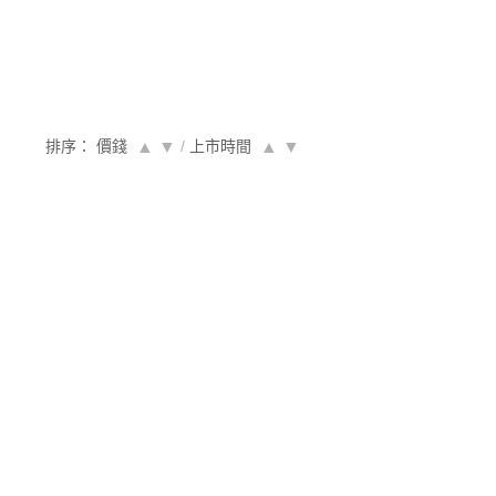
排序： 價錢
▲
▼
/
上市時間
▲
▼