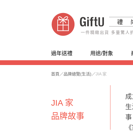
一件精緻出貨 多量驚人
過年送禮
用途/對象
首頁
／
品牌總覽(生活)
／
JIA 家
成
JIA 家
生
品牌故事
事
《