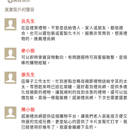
真實客戶的聲音
呂先生
在這裡買禮物，不管是送給情人、家人或朋友，都很適
合，也可以選包裝或客製化卡片，服務非常周到，想買禮
物的，推薦禮尚網
麥小姐
可以即時掌握貨物動向，有問題隨時可與客服聯繫，是很
棒的購物經驗。
張先生
這陣子工作太忙，忙到差點忽略母親節禮物送給辛苦的太
太，等想起來時已迫在眉睫，還好看到禮尚網，提供多樣
化母親節的禮物，讓我順利的找到合意的禮物，還可以加
價包裝，直接一條龍服務！感謝禮尚網，下次也需要還要
陳小姐
感謝禮尚網提供這個購物平台，讓我們老人家能很方便又
快速的完成任務，更是貼心的提供了卡片並幫忙打字，我
已經使用好幾年了，我還會繼續下去的。