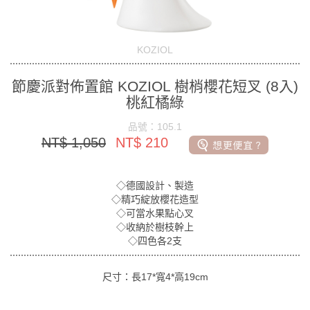
KOZIOL
節慶派對佈置館 KOZIOL 樹梢櫻花短叉 (8入)
桃紅橘綠
品號：105.1
NT$ 1,050
NT$ 210
◇德國設計、製造
◇精巧綻放櫻花造型
◇可當水果點心叉
◇收納於樹枝幹上
◇四色各2支
尺寸：長17*寬4*高19cm