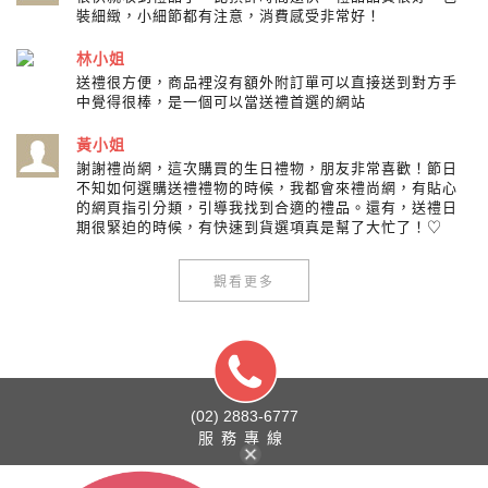
裝細緻，小細節都有注意，消費感受非常好！
林小姐
送禮很方便，商品裡沒有額外附訂單可以直接送到對方手
中覺得很棒，是一個可以當送禮首選的網站
黃小姐
謝謝禮尚網，這次購買的生日禮物，朋友非常喜歡！節日
不知如何選購送禮禮物的時候，我都會來禮尚網，有貼心
的網頁指引分類，引導我找到合適的禮品。還有，送禮日
期很緊迫的時候，有快速到貨選項真是幫了大忙了！♡
觀看更多
(02) 2883-6777
服務專線