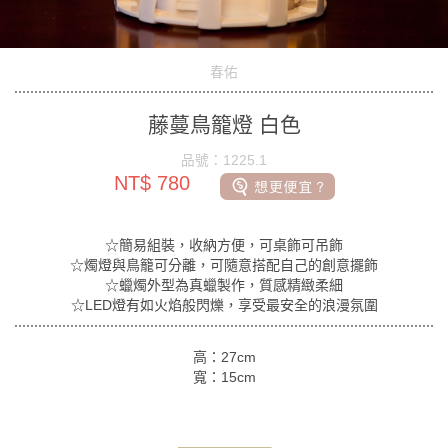
春佑
藤蔓鳥籠燈 白色
品號：1225.1
NT$ 780
☆簡易組裝，收納方便，可桌飾可吊飾
☆燭燈與鳥籠可分離，可隨意搭配自己的創意擺飾
☆蠟燭外型為真蠟製作，質感精緻柔細
☆LED燈有如火焰般閃爍，享受最安全的浪漫氛圍
高：27cm
寬：15cm