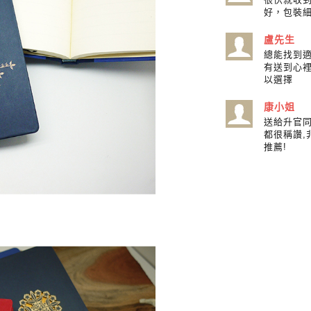
好，包裝
盧先生
總能找到
有送到心
以選擇
康小姐
送給升官同
都很稱讚,
推薦!