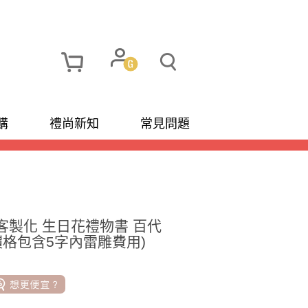
購
禮尚新知
常見問題
 可客製化 生日花禮物書 百代
(價格包含5字內雷雕費用)