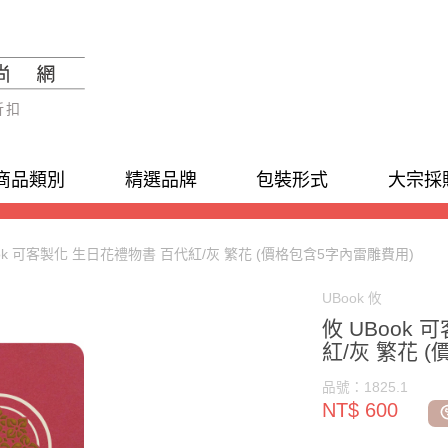
折扣
商品類別
精選品牌
包裝形式
大宗採
ook 可客製化 生日花禮物書 百代紅/灰 繁花 (價格包含5字內雷雕費用)
UBook 攸
攸 UBook
紅/灰 繁花 
品號：1825.1
NT$ 600