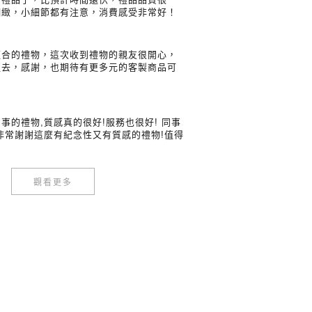
細緻，小細節都有注意，消費感受非常好！
適合的禮物，這次收到禮物的親友很開心，
裡去，感謝，也期待有更多元的客製商品可
事的禮物,質感真的很好!服務也很好! 同事
非常謝謝這麼有紀念性又有質感的禮物!值得
觀看更多