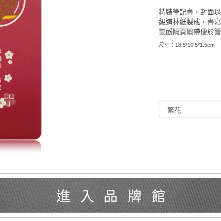
精裝筆記書，封面
級道林紙製成，書
雙酚隔頁緞帶便於
尺寸：18.5*10.5*1.5cm