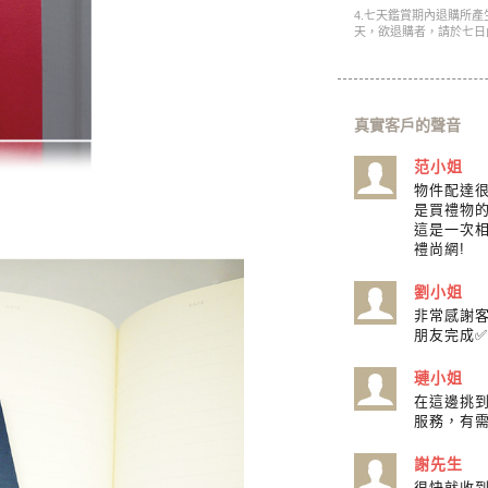
4.七天鑑賞期內退購所
天，欲退購者，請於七日
真實客戶的聲音
范小姐
物件配達很
是買禮物的
這是一次相
禮尚網!
劉小姐
非常感謝
朋友完成✅
璉小姐
在這邊挑到
服務，有
謝先生
很快就收