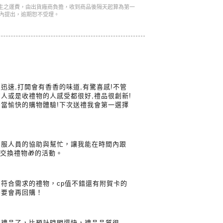
產生之運費，由出貨廠商負擔，收到商品後隔天起算為第一
內提出，逾期恕不受理。
迅速,打開會有香香的味道,有驚喜感!不管
人或是收禮物的人感受都很好,禮品很創新!
當愉快的購物體驗!下次送禮我會第一選擇
客服人員的協助與幫忙，讓我能在時間內跟
交換禮物🎁的活動。
符合需求的禮物，cp值不錯還有附賀卡的
需要會再回購！
到禮品了，比預計時間還快，禮品品質很