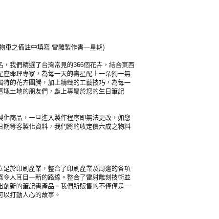
物車之備註中填寫 雷雕製作需一星期)
名，我們精選了台灣常見的366個花卉，結合東西
星座命理專家，為每一天的壽星配上一朵獨一無
獨特的花卉圖騰，加上精緻的工藝技巧，為每一
這塊土地的朋友們，獻上專屬於您的生日筆記
製化商品，一旦進入製作程序即無法更改，如您
日期等客製化資料，我們將酌收定價六成之物料
，立足於印刷產業，整合了印刷產業及周邊的各項
條令人耳目一新的路線。整合了雷射雕刻技術並
出創新的筆記書產品。我們所販售的不僅僅是一
可以打動人心的故事。