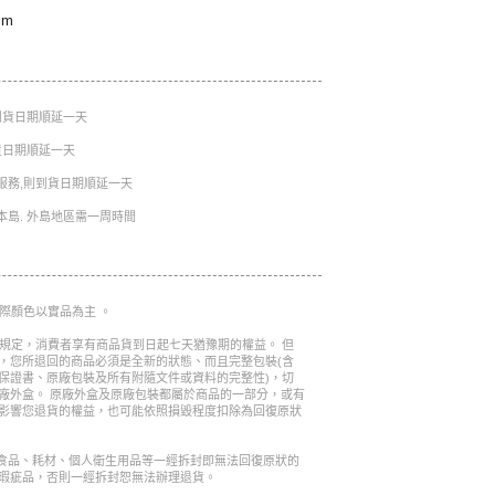
cm
則到貨日期順延一天
到貨日期順延一天
服務,則到貨日期順延一天
本島. 外島地區需一周時間
實際顏色以實品為主 。
的規定，消費者享有商品貨到日起七天猶豫期的權益。 但
，您所退回的商品必須是全新的狀態、而且完整包裝(含
保證書、原廠包裝及所有附隨文件或資料的完整性)，切
廠外盒。 原廠外盒及原廠包裝都屬於商品的一部分，或有
影響您退貨的權益，也可能依照損毀程度扣除為回復原狀
是食品、耗材、個人衛生用品等一經拆封即無法回復原狀的
瑕疵品，否則一經拆封恕無法辦理退貨。