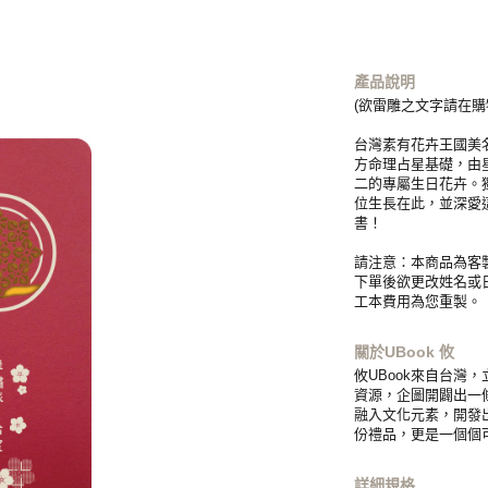
產品說明
(欲雷雕之文字請在購
台灣素有花卉王國美
方命理占星基礎，由
二的專屬生日花卉。
位生長在此，並深愛
書！
請注意：本商品為客
下單後欲更改姓名或
工本費用為您重製。
關於UBook 攸
攸UBook來自台灣
資源，企圖開闢出一
融入文化元素，開發
份禮品，更是一個個
詳細規格