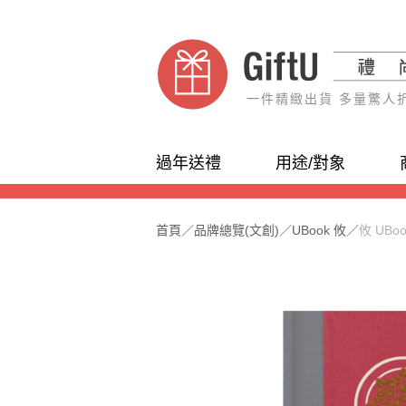
一件精緻出貨 多量驚人
過年送禮
用途/對象
首頁
／
品牌總覽(文創)
／
UBook 攸
／
攸 UB