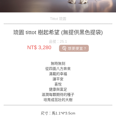
Tittot 琉園
琉園 tittot 樹起希望 (無提供黑色提袋)
品號：25.1
NT$ 3,280
無時無刻
從四面八方奔來
滿載的幸福
讓平安
喜悅
健康與富足
滋潤每顆期待的種子
培育成茁壯的大樹
尺寸：馬1.1*4*3.5cm