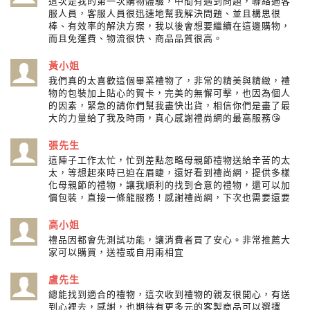
這次是我的第一次購物體驗，中間有遇到問題，聯絡過客
服人員，客服人員很迅速地幫我解決問題、並且構思很
棒、有效率的解決方案，我以後會想要繼續在這邊購物，
而且免運費、物流很快、商品品質很高。
黃小姐
我們真的太喜歡這個畢業禮物了，非常的精美與精緻，禮
物的包裝加上貼心的賀卡，完美的無懈可擊，也因為個人
的因素，緊急的請你們幫我盡快出貨，相信你們是盡了最
大的力量給了我及時雨，真心感謝禮尚網的最高服務😘
張先生
這陣子工作太忙，忙到差點忽略母親節禮物送給辛苦的太
太，等想起來時已迫在眉睫，還好看到禮尚網，提供多樣
化母親節的禮物，讓我順利的找到合意的禮物，還可以加
價包裝，直接一條龍服務！感謝禮尚網，下次也需要還要
高小姐
禮品因都會先測試功能，讓消費者買了安心。非常推薦大
家可以購買，送禮或自用兩相宜
盧先生
總能找到適合的禮物，這次收到禮物的親友很開心，有送
到心裡去，感謝，也期待有更多元的客製商品可以選擇