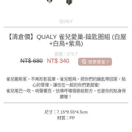
QUALY
【清倉價】QUALY 雀兒愛巢-鑰匙圈組 (白屋
+白鳥+紫鳥)
品號：273.7
NT$ 680
NT$ 340
雀兒搬新家，不再形影孤單，雀兒輕飛，把你們的錀匙帶回家，貼
心的管理，讓住在一起的你們更甜蜜!
雀兒尾巴一吹，哨聲響亮，彷彿呼嘯情歌給對方，也是你的貼身保
鑣喔！
尺寸：7.15*9.55*4.5cm
材質：PP