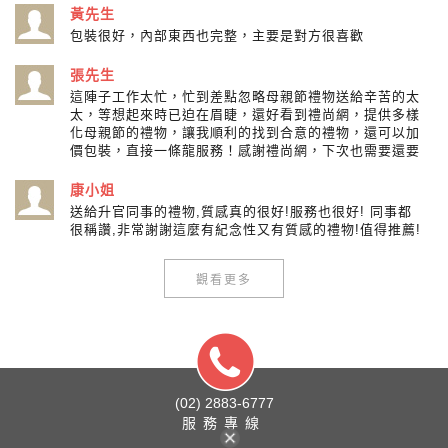
黃先生
包裝很好，內部東西也完整，主要是對方很喜歡
張先生
這陣子工作太忙，忙到差點忽略母親節禮物送給辛苦的太
太，等想起來時已迫在眉睫，還好看到禮尚網，提供多樣
化母親節的禮物，讓我順利的找到合意的禮物，還可以加
價包裝，直接一條龍服務！感謝禮尚網，下次也需要還要
康小姐
送給升官同事的禮物,質感真的很好!服務也很好! 同事都
很稱讚,非常謝謝這麼有紀念性又有質感的禮物!值得推薦!
觀看更多
(02) 2883-6777
服務專線