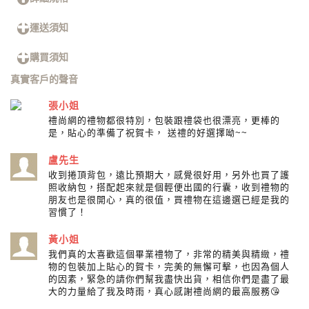
運送須知
購買須知
真實客戶的聲音
張小姐
禮尚網的禮物都很特別，包裝跟禮袋也很漂亮，更棒的
是，貼心的準備了祝賀卡， 送禮的好選擇呦~~
盧先生
收到捲頂背包，遠比預期大，感覺很好用，另外也買了護
照收納包，搭配起來就是個輕便出國的行囊，收到禮物的
朋友也是很開心，真的很值，買禮物在這邊選已經是我的
習慣了！
黃小姐
我們真的太喜歡這個畢業禮物了，非常的精美與精緻，禮
物的包裝加上貼心的賀卡，完美的無懈可擊，也因為個人
的因素，緊急的請你們幫我盡快出貨，相信你們是盡了最
大的力量給了我及時雨，真心感謝禮尚網的最高服務😘