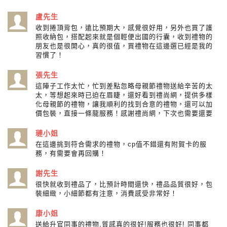
盧先生
收到捲頂背包，遠比預期大，感覺很好用，另外也買了護
照收納包，搭配起來就是個輕便出國的行囊，收到禮物的
朋友也是很開心，真的很值，買禮物在這邊選已經是我的
習慣了！
張先生
這陣子工作太忙，忙到差點忽略母親節禮物送給辛苦的太
太，等想起來時已迫在眉睫，還好看到禮尚網，提供多樣
化母親節的禮物，讓我順利的找到合意的禮物，還可以加
價包裝，直接一條龍服務！感謝禮尚網，下次也需要還要
璉小姐
在這邊挑到符合需求的禮物，cp值不錯還有附賀卡的服
務，有需要會再回購！
謝先生
很快就收到禮品了，比預計時間還快，禮品品質很好，包
裝細緻，小細節都有注意，消費感受非常好！
康小姐
送給升官同事的禮物,質感真的很好!服務也很好! 同事都