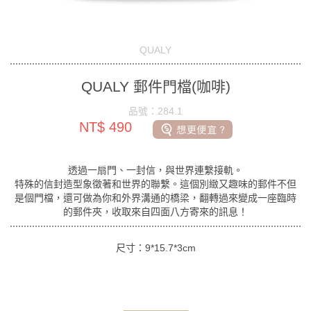
QUALY
QUALY 郵件門檔(咖啡)
品號：284.1
NT$ 490
透過一扇門、一封信，與世界連繫接軌。
特殊的信封造型象徵著和世界的聯繫。這個別緻又趣味的郵件不但
是個門檔，還可做為你和外界溝通的橋梁，翻轉過來變成一座臨時
的郵件夾，收取來自四面八方寄來的訊息！
尺寸：9*15.7*3cm