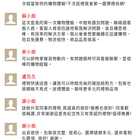
次相當愉快的購物體驗!下次送禮我會第一選擇禮尚網!
蘇小姐
這次是我的第一次購物體驗，中間有遇到問題，聯絡過客
服人員，客服人員很迅速地幫我解決問題、並且構思很
棒、有效率的解決方案，我以後會想要繼續在這邊購物，
而且免運費、物流很快、商品品質很高。
麥小姐
可以即時掌握貨物動向，有問題隨時可與客服聯繫，是很
棒的購物經驗。
盧先生
禮物快速送達，讓我可以時間充裕的親送給對方，包裝也
很精緻不馬虎，送禮體面，期待更多元的禮物品項
康小姐
送給升官同事的禮物,質感真的很好!服務也很好! 同事都
很稱讚,非常謝謝這麼有紀念性又有質感的禮物!值得推薦!
謝小姐
出貨很快，包裝很完整, 很用心, 選擇總類多元, 還有客制
化選項, 很好! 謝謝。