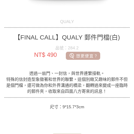
QUALY
【FINAL CALL】QUALY 郵件門檔(白)
品號：284.2
NT$ 490
透過一扇門、一封信，與世界連繫接軌。
特殊的信封造型象徵著和世界的聯繫。這個別緻又趣味的郵件不但
是個門檔，還可做為你和外界溝通的橋梁，翻轉過來變成一座臨時
的郵件夾，收取來自四面八方寄來的訊息！
尺寸：9*15.7*3cm