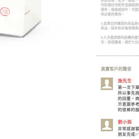
商品本體、配件、贈品、
勿缺漏任何配件或損毀原
遺失、毀損或缺件，可能
所必要的費用。
3.如果您所購買的商品
商品，除非拆封後發現為
4.七天鑑賞期內退購所
天，欲退購者，請於七日
真實客戶的聲音
施先生
第一次下
所以事先詢
的回覆，
示意圖參
的很棒的
劉小姐
非常感謝
朋友完成✅