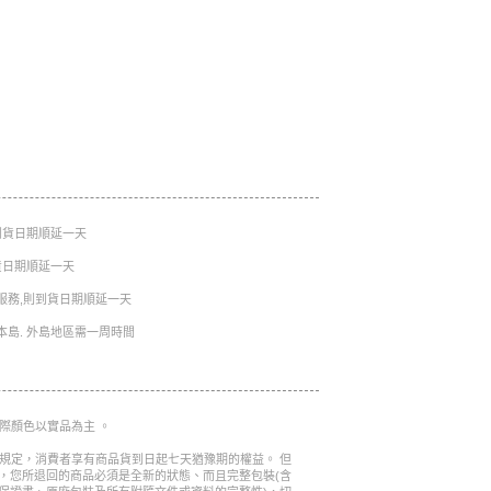
則到貨日期順延一天
到貨日期順延一天
服務,則到貨日期順延一天
本島. 外島地區需一周時間
實際顏色以實品為主 。
的規定，消費者享有商品貨到日起七天猶豫期的權益。 但
，您所退回的商品必須是全新的狀態、而且完整包裝(含