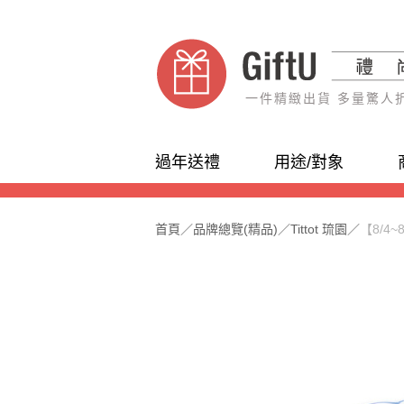
一件精緻出貨 多量驚人
過年送禮
用途/對象
首頁
／
品牌總覽(精品)
／
Tittot 琉園
／
【8/4~