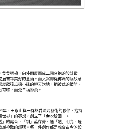
，雙雙張翅，向外開展而成二圓合抱的設計造
充滿吉祥美好的意涵。而文案即從佈滿的蝠紋意
聚就藉這瓜糖小碟的聊天說地，把彼此的情誼、
滋有味，而覺幸福紛飛。
94年，王永山與一群熱愛琉璃藝術的夥伴，抱持
世界」的夢想，創立了「tittot琉園」。
文「剔透」的諧音，「剔」蕪存菁、通「透」明亮，是
物最極致的讚嘆。每一件創作都是融合古今的設