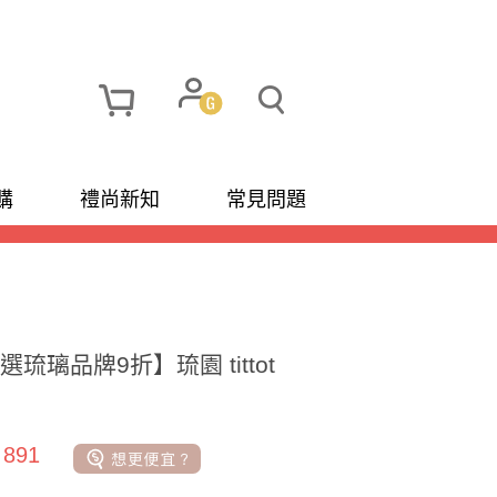
購
禮尚新知
常見問題
精選琉璃品牌9折】琉園 tittot
 891