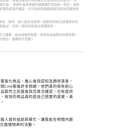
保證書、原廠包裝及所有附隨文件或資料的完整性)，切
廠外盒。 原廠外盒及原廠包裝都屬於商品的一部分，或有
影響您退貨的權益，也可能依照損毀程度扣除為回復原狀
是食品、耗材、個人衛生用品等一經拆封即無法回復原狀的
瑕疵品，否則一經拆封恕無法辦理退貨。
產生之運費，由出貨廠商負擔，收到商品後隔天起算為第一
內提出，逾期恕不受理。
單客製化商品，擔心會與認知及期待落差，
問Line客服許多問題，他們真的很有耐心
商品製作之前還會與您再次確認，也有提供
考，收到的商品真的是自己想要的感覺，真
服。
客服人員的協助與幫忙，讓我能在時間內跟
交換禮物🎁的活動。