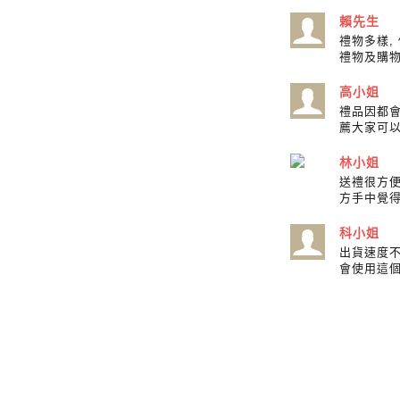
賴先生
禮物多樣,
禮物及購物
高小姐
禮品因都
薦大家可
林小姐
送禮很方
方手中覺
科小姐
出貨速度
會使用這