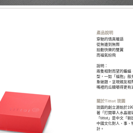
產品說明
穿馳的情真暖語
從無邊到無際
拍動快樂的雙翼
而福氣紛飛
說明：
兩隻相對而望的蝙蝠
型，一如「福抱」般
象破題，呈現親友相
嘴裡的瓜糖嚼得更有
關於Tittot 琉園
琉園的創立源始於19
著「打開華人水晶玻璃
「tittot」是中
中國文化對人、事、
計。