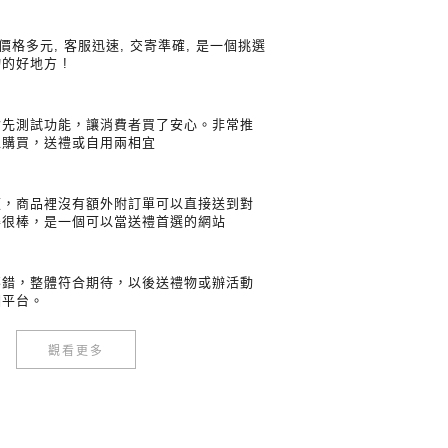
 價格多元, 客服迅速, 交寄準確, 是一個挑選
的好地方 !
會先測試功能，讓消費者買了安心。非常推
以購買，送禮或自用兩相宜
便，商品裡沒有額外附訂單可以直接送到對
得很棒，是一個可以當送禮首選的網站
不錯，整體符合期待，以後送禮物或辦活動
個平台。
觀看更多