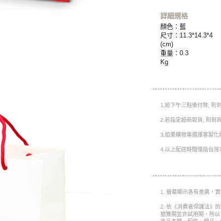
詳細規格
顏色：藍
尺寸：11.3*14.3*4
(cm)
重量：0.3
Kg
1.逾下午三點後付款, 
2.若指定超商取貨, 則
3.如果購物車選擇客製化
4.以上配送時間僅指台灣
1. 螢幕顯示各有差異，
2. 依《消費者保護法》
猶豫期並非試用期，所以