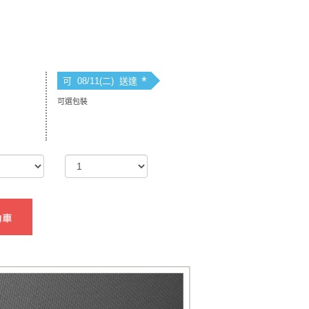
*
可 08/11(二) 送達
可選包裝