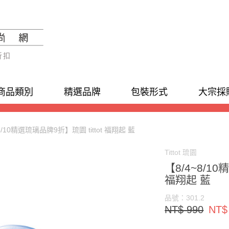
折扣
商品類別
精選品牌
包裝形式
大宗採
8/10精選琉璃品牌9折】琉園 tittot 福翔起 藍
Tittot 琉園
【8/4~8/10
福翔起 藍
品號：301.2
NT$ 990
NT$