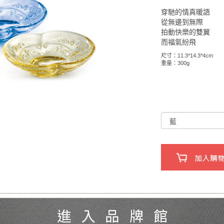
穿馳的情真暖語
從無邊到無際
拍動快樂的雙翼
而福氣紛飛
尺寸：11.3*14.3*4cm
重量：300g