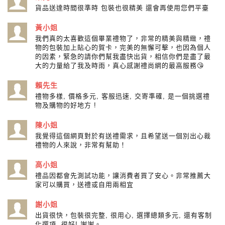
貨品送達時間很準時 包裝也很精美 還會再使用您們平臺
黃小姐
我們真的太喜歡這個畢業禮物了，非常的精美與精緻，禮
物的包裝加上貼心的賀卡，完美的無懈可擊，也因為個人
的因素，緊急的請你們幫我盡快出貨，相信你們是盡了最
大的力量給了我及時雨，真心感謝禮尚網的最高服務😘
賴先生
禮物多樣, 價格多元, 客服迅速, 交寄準確, 是一個挑選禮
物及購物的好地方 !
陳小姐
我覺得這個網頁對於有送禮需求，且希望送一個別出心裁
禮物的人來說，非常有幫助！
高小姐
禮品因都會先測試功能，讓消費者買了安心。非常推薦大
家可以購買，送禮或自用兩相宜
謝小姐
出貨很快，包裝很完整, 很用心, 選擇總類多元, 還有客制
化選項, 很好! 謝謝。