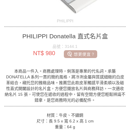
PHILIPPI
PHILIPPI Donatella 直式名片盒
品號：3144.1
NT$ 980
本商品一件入。商務處理時，俐落是專業的代名詞。承襲
DONATELLA 系列一貫的簡約風格，將冷冽金屬與質感細緻的白皮
革結合，襯托您的雅緻品味。推薦您此款皮革觸感平滑柔順以及磁
性直式開闔設計的名片盒，方便您擺放名片與商務拜訪，一次適收
納名片 15 張，可使您在遞收的過程中，留有空間方便您輕鬆辨識不
錯拿，是您商務時光的必備配件。
材質：牛皮、不鏽鋼
尺寸：長 9.5 x 寬 6.2 x 高 1 cm
重量：64 g