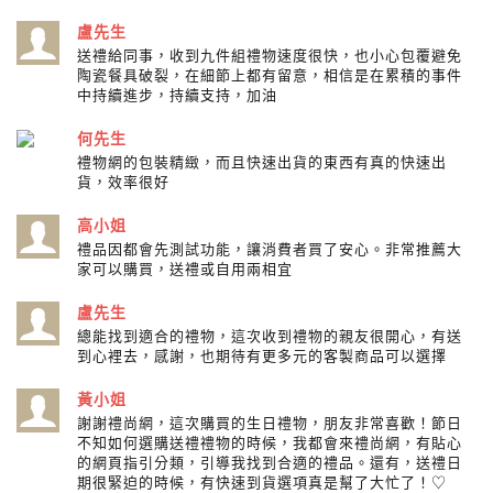
盧先生
送禮給同事，收到九件組禮物速度很快，也小心包覆避免
陶瓷餐具破裂，在細節上都有留意，相信是在累積的事件
中持續進步，持續支持，加油
何先生
禮物網的包裝精緻，而且快速出貨的東西有真的快速出
貨，效率很好
高小姐
禮品因都會先測試功能，讓消費者買了安心。非常推薦大
家可以購買，送禮或自用兩相宜
盧先生
總能找到適合的禮物，這次收到禮物的親友很開心，有送
到心裡去，感謝，也期待有更多元的客製商品可以選擇
黃小姐
謝謝禮尚網，這次購買的生日禮物，朋友非常喜歡！節日
不知如何選購送禮禮物的時候，我都會來禮尚網，有貼心
的網頁指引分類，引導我找到合適的禮品。還有，送禮日
期很緊迫的時候，有快速到貨選項真是幫了大忙了！♡