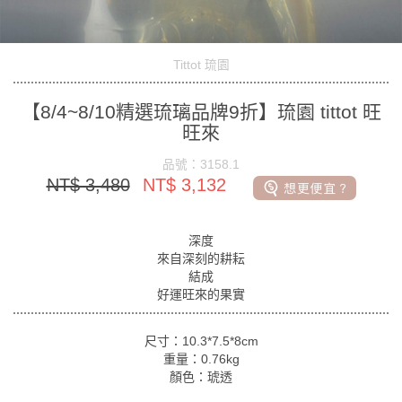
Tittot 琉園
【8/4~8/10精選琉璃品牌9折】琉園 tittot 旺
旺來
品號：3158.1
NT$ 3,480
NT$ 3,132
深度
來自深刻的耕耘
結成
好運旺來的果實
尺寸：10.3*7.5*8cm
重量：0.76kg
顏色：琥透