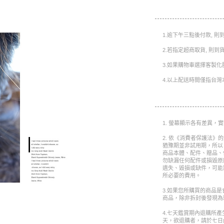
1.逾下午三點後付款, 
2.若指定超商取貨, 則
3.如果購物車選擇客製化
4.以上配送時間僅指台灣
1. 螢幕顯示各有差異，
2. 依《消費者保護法》
猶豫期並非試用期，所以
商品本體、配件、贈品、
勿缺漏任何配件或損毀原
遺失、毀損或缺件，可能
所必要的費用。
3.如果您所購買的商品
商品，除非拆封後發現為
4.七天鑑賞期內退購所
天，欲退購者，請於七日