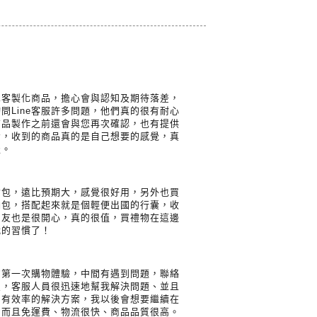
單客製化商品，擔心會與認知及期待落差，
問Line客服許多問題，他們真的很有耐心
商品製作之前還會與您再次確認，也有提供
考，收到的商品真的是自己想要的感覺，真
服。
背包，遠比預期大，感覺很好用，另外也買
納包，搭配起來就是個輕便出國的行囊，收
朋友也是很開心，真的很值，買禮物在這邊
我的習慣了！
的第一次購物體驗，中間有遇到問題，聯絡
員，客服人員很迅速地幫我解決問題、並且
、有效率的解決方案，我以後會想要繼續在
，而且免運費、物流很快、商品品質很高。