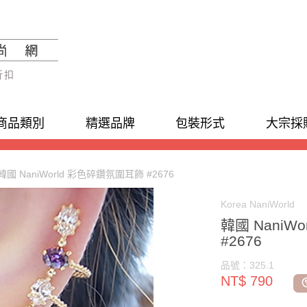
折扣
商品類別
精選品牌
包裝形式
大宗採
韓國 NaniWorld 彩色碎鑽氛圍耳飾 #2676
Korea NaniWorld
韓國 NaniW
#2676
品號：325.1
NT$ 790