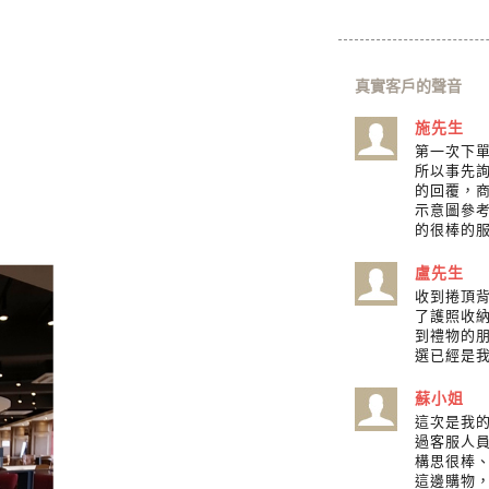
真實客戶的聲音
施先生
第一次下
所以事先詢
的回覆，
示意圖參
的很棒的
盧先生
收到捲頂
了護照收
到禮物的
選已經是
蘇小姐
這次是我
過客服人
構思很棒
這邊購物