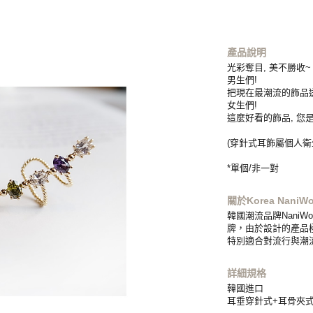
產品說明
光彩奪目, 美不勝收~
男生們!
把現在最潮流的飾品
女生們!
這麼好看的飾品, 您
(穿針式耳飾屬個人衛
*單個/非一對
關於Korea NaniWo
韓國潮流品牌Nani
牌，由於設計的產品
特別適合對流行與潮
詳細規格
韓國進口
耳垂穿針式+耳骨夾