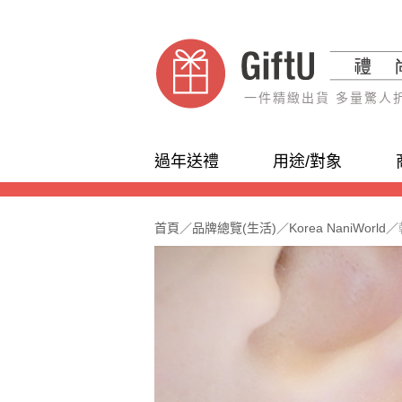
一件精緻出貨 多量驚人
過年送禮
用途/對象
首頁
／
品牌總覽(生活)
／
Korea NaniWorld
／