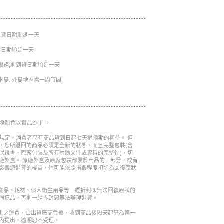
則到貨日期順延一天
到貨日期順延一天
服務,則到貨日期順延一天
本島. 外島地區需一周時間
實際顏色以實品為主 。
的規定，消費者享有商品貨到日起七天猶豫期的權益。 但
，您所退回的商品必須是全新的狀態、而且完整包裝(含
保證書、原廠包裝及所有附隨文件或資料的完整性)，切
廠外盒。 原廠外盒及原廠包裝都屬於商品的一部分，或有
影響您退貨的權益，也可能依照損毀程度扣除為回復原狀
是食品、耗材、個人衛生用品等一經拆封即無法回復原狀的
瑕疵品，否則一經拆封恕無法辦理退貨。
產生之運費，由出貨廠商負擔，收到商品後隔天起算為第一
內提出，逾期恕不受理。