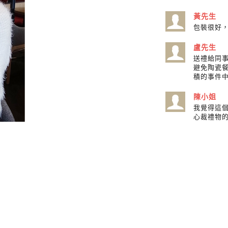
黃先生
包裝很好
盧先生
送禮給同
避免陶瓷
積的事件
陳小姐
我覺得這
心裁禮物