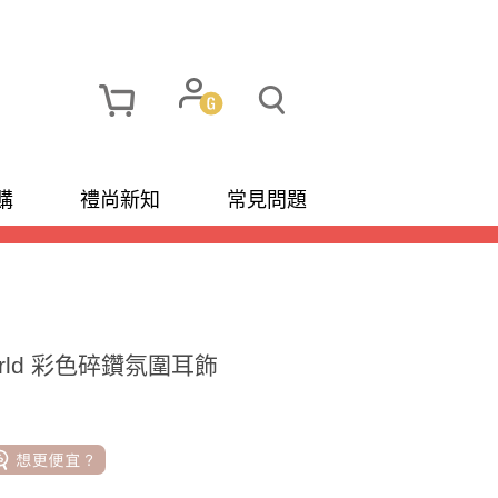
購
禮尚新知
常見問題
orld 彩色碎鑽氛圍耳飾