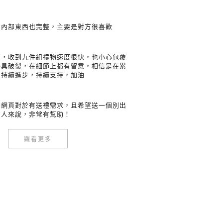
，內部東西也完整，主要是對方很喜歡
事，收到九件組禮物速度很快，也小心包覆
餐具破裂，在細節上都有留意，相信是在累
中持續進步，持續支持，加油
個網頁對於有送禮需求，且希望送一個別出
的人來說，非常有幫助！
觀看更多