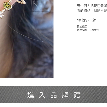
男生們！把現在最
看的飾品，您是不
*單個/非一對
韓國進口
耳垂穿針式+耳骨夾式