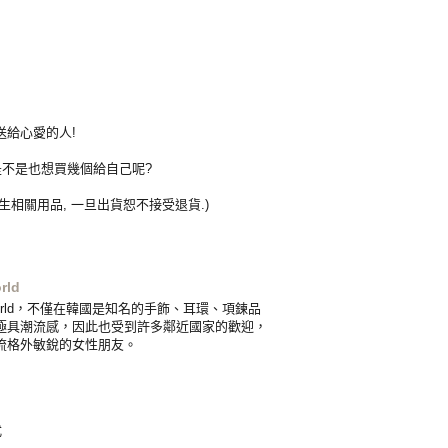
送給心愛的人!
是不是也想買幾個給自己呢?
生相關用品, 一旦出貨恕不接受退貨.)
rld
World，不僅在韓國是知名的手飾、耳環、項鍊品
極具潮流感，因此也受到許多鄰近國家的歡迎，
流格外敏銳的女性朋友。
式