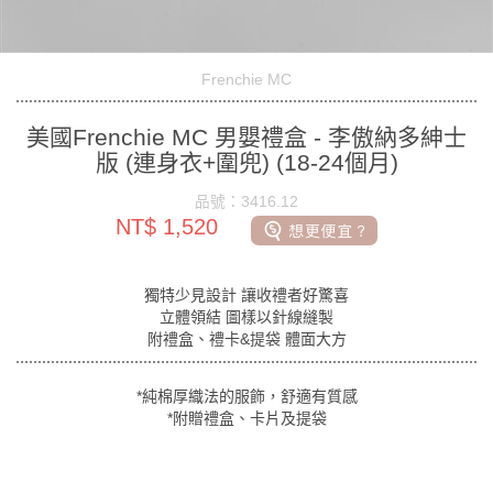
Frenchie MC
美國Frenchie MC 男嬰禮盒 - 李傲納多紳士
版 (連身衣+圍兜) (18-24個月)
品號：3416.12
NT$ 1,520
獨特少見設計 讓收禮者好驚喜
立體領結 圖樣以針線縫製
附禮盒、禮卡&提袋 體面大方
*純棉厚織法的服飾，舒適有質感
*附贈禮盒、卡片及提袋