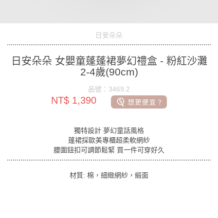
日安朵朵
日安朵朵 女嬰童蓬蓬裙夢幻禮盒 - 粉紅沙灘
2-4歲(90cm)
品號：3469.2
NT$ 1,390
獨特設計 夢幻童話風格
蓬裙採歐美專櫃超柔軟網紗
腰圍鈕扣可調節鬆緊 買一件可穿好久
材質: 棉，細緻網紗，緞面