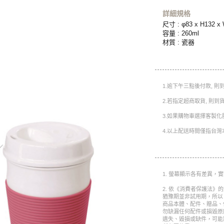
詳細規格
尺寸 : φ83 x H132 
容量 : 260ml
材質 : 瓷器
1.逾下午三點後付款, 
2.若指定超商取貨, 則
3.如果購物車選擇客製化
4.以上配送時間僅指台灣
1. 螢幕顯示各有差異，
2. 依《消費者保護法》
猶豫期並非試用期，所以
商品本體、配件、贈品、
勿缺漏任何配件或損毀原
遺失、毀損或缺件，可能