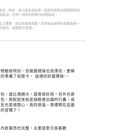
是食品、耗材、個人衛生用品等一經拆封即無法回復原狀的
瑕疵品，否則一經拆封恕無法辦理退貨。
產生之運費，由出貨廠商負擔，收到商品後隔天起算為第一
內提出，逾期恕不受理。
禮物都很特別，包裝跟禮袋也很漂亮，更棒
的準備了祝賀卡， 送禮的好選擇呦~~
背包，遠比預期大，感覺很好用，另外也買
納包，搭配起來就是個輕便出國的行囊，收
朋友也是很開心，真的很值，買禮物在這邊
我的習慣了！
，內部東西也完整，主要是對方很喜歡