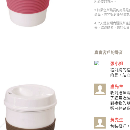
所必要的費用。
3.如果您所購買的商品
商品，除非拆封後發現為
4.七天鑑賞期內退購所
天，欲退購者，請於七日
真實客戶的聲音
張小姐
禮尚網的
的是，貼心
盧先生
收到捲頂
了護照收
到禮物的
選已經是
黃先生
包裝很好