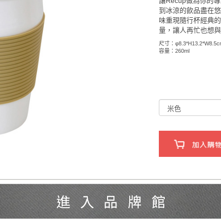
讓Recup做為你
到冰涼的飲品盡在悠
味重現隨行杯經典
量，讓人再忙也想
尺寸：φ8.3*H13.2*W8.5c
容量：260ml