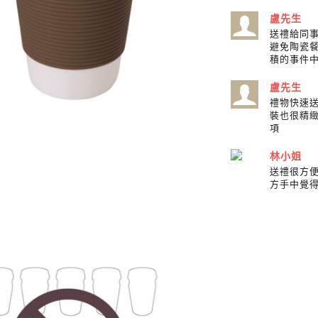
盧先生
送禮給同
避免陶瓷
積的事件
盧先生
禮物快速
裝也很精
項
林小姐
送禮很方
方手中覺