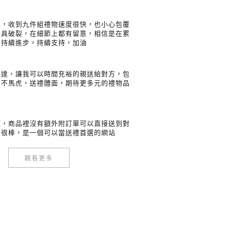
事，收到九件組禮物速度很快，也小心包覆
餐具破裂，在細節上都有留意，相信是在累
中持續進步，持續支持，加油
送達，讓我可以時間充裕的親送給對方，包
緻不馬虎，送禮體面，期待更多元的禮物品
便，商品裡沒有額外附訂單可以直接送到對
得很棒，是一個可以當送禮首選的網站
觀看更多