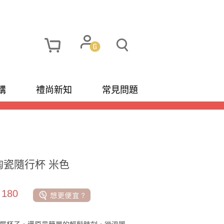
購
禮尚新知
常見問題
保陶瓷隨行杯 米色
 180