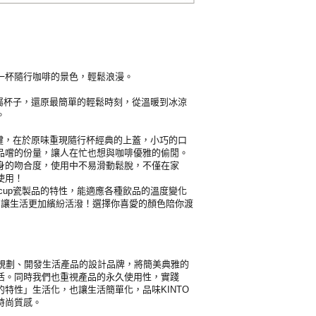
一杯隨行咖啡的景色，輕鬆浪漫。
專屬杯子，還原最簡單的輕鬆時刻，從溫暖到冰涼
。
關鍵，在於原味重現隨行杯經典的上蓋，小巧的口
品嚐的份量，讓人在忙也想與咖啡優雅的偷閒。
身的吻合度，使用中不易滑動鬆脫，不僅在家
使用！
cup瓷製品的特性，能適應各種飲品的溫度變化
，讓生活更加繽紛活潑！選擇你喜愛的顏色陪你渡
是規劃、開發生活產品的設計品牌，將簡美典雅的
活。同時我們也重視產品的永久使用性，實踐
特性」生活化，也讓生活簡單化，品味KINTO
時尚質感。