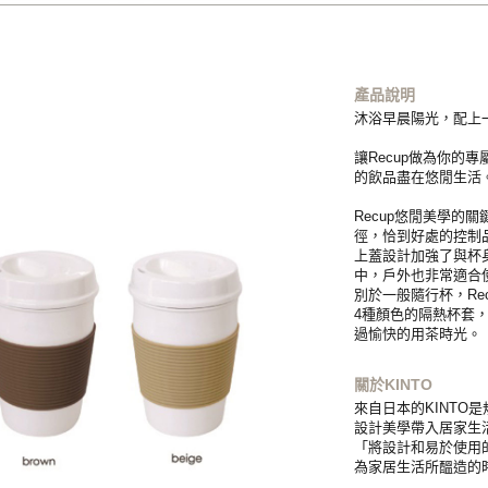
產品說明
沐浴早晨陽光，配上
讓Recup做為你的
的飲品盡在悠閒生活
Recup悠閒美學的
徑，恰到好處的控制
上蓋設計加強了與杯
中，戶外也非常適合
別於一般隨行杯，Re
4種顏色的隔熱杯套
過愉快的用茶時光。
關於KINTO
來自日本的KINTO
設計美學帶入居家生
「將設計和易於使用的
為家居生活所醞造的