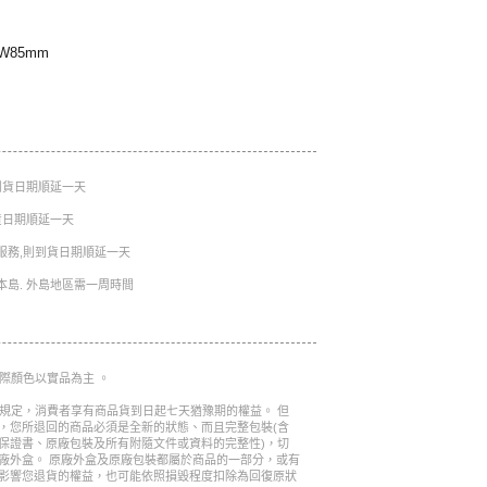
x W85mm
則到貨日期順延一天
到貨日期順延一天
服務,則到貨日期順延一天
本島. 外島地區需一周時間
實際顏色以實品為主 。
的規定，消費者享有商品貨到日起七天猶豫期的權益。 但
，您所退回的商品必須是全新的狀態、而且完整包裝(含
保證書、原廠包裝及所有附隨文件或資料的完整性)，切
廠外盒。 原廠外盒及原廠包裝都屬於商品的一部分，或有
影響您退貨的權益，也可能依照損毀程度扣除為回復原狀