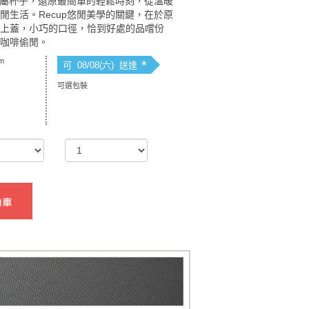
的專屬杯子，還原最簡單的輕鬆時刻，從溫暖
閒生活。Recup悠閒美學的關鍵，在於原
的上蓋，小巧的口徑，恰到好處的品嚐份
與咖啡偷閒。
m
*
可 08/08(六) 送達
可選包裝