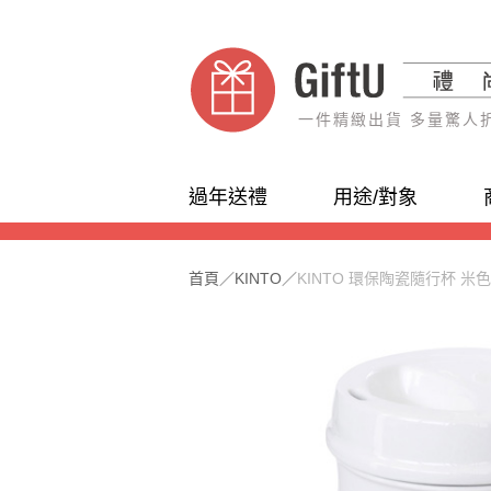
一件精緻出貨 多量驚人
過年送禮
用途/對象
首頁
／
KINTO
／
KINTO 環保陶瓷隨行杯 米色