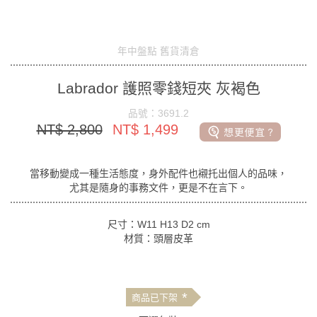
年中盤點 舊貨清倉
Labrador 護照零錢短夾 灰褐色
品號：3691.2
NT$ 2,800
NT$ 1,499
當移動變成一種生活態度，身外配件也襯托出個人的品味，
尤其是隨身的事務文件，更是不在言下。
尺寸：W11 H13 D2 cm
材質：頭層皮革
*
商品已下架