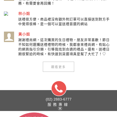
務，有需要會再回購！
林小姐
送禮很方便，商品裡沒有額外附訂單可以直接送到對方手
中覺得很棒，是一個可以當送禮首選的網站
黃小姐
謝謝禮尚網，這次購買的生日禮物，朋友非常喜歡！節日
不知如何選購送禮禮物的時候，我都會來禮尚網，有貼心
的網頁指引分類，引導我找到合適的禮品。還有，送禮日
期很緊迫的時候，有快速到貨選項真是幫了大忙了！♡
觀看更多
(02) 2883-6777
服務專線