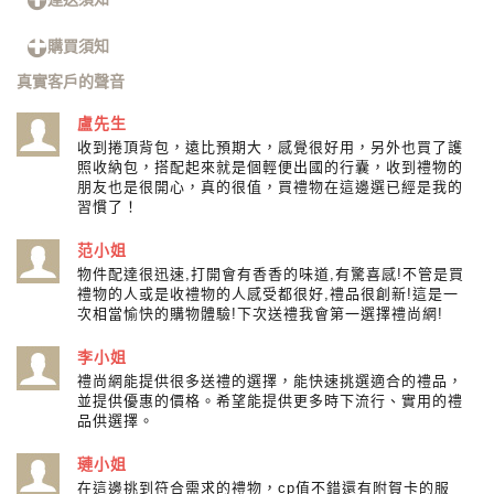
購買須知
真實客戶的聲音
盧先生
收到捲頂背包，遠比預期大，感覺很好用，另外也買了護
照收納包，搭配起來就是個輕便出國的行囊，收到禮物的
朋友也是很開心，真的很值，買禮物在這邊選已經是我的
習慣了！
范小姐
物件配達很迅速,打開會有香香的味道,有驚喜感!不管是買
禮物的人或是收禮物的人感受都很好,禮品很創新!這是一
次相當愉快的購物體驗!下次送禮我會第一選擇禮尚網!
李小姐
禮尚網能提供很多送禮的選擇，能快速挑選適合的禮品，
並提供優惠的價格。希望能提供更多時下流行、實用的禮
品供選擇。
璉小姐
在這邊挑到符合需求的禮物，cp值不錯還有附賀卡的服