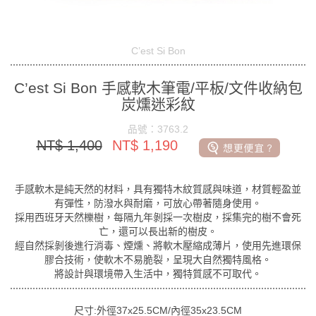
C’est Si Bon
C’est Si Bon 手感軟木筆電/平板/文件收納包
炭燻迷彩紋
品號：3763.2
NT$ 1,400
NT$ 1,190
手感軟木是純天然的材料，具有獨特木紋質感與味道，材質輕盈並
有彈性，防潑水與耐磨，可放心帶著隨身使用。
採用西班牙天然櫟樹，每隔九年剝採一次樹皮，採集完的樹不會死
亡，還可以長出新的樹皮。
經自然採剝後進行消毒、煙燻、將軟木壓縮成薄片，使用先進環保
膠合技術，使軟木不易脆裂，呈現大自然獨特風格。
將設計與環境帶入生活中，獨特質感不可取代。
尺寸:外徑37x25.5CM/內徑35x23.5CM