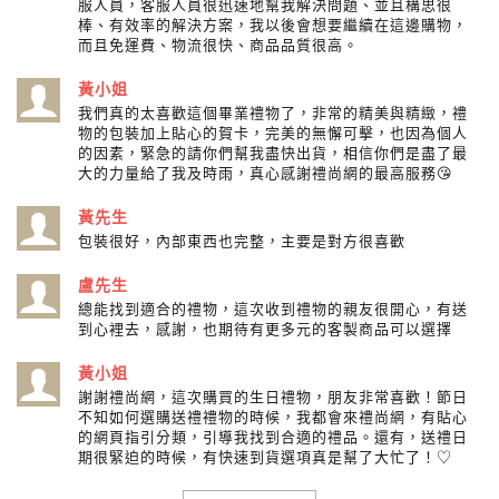
服人員，客服人員很迅速地幫我解決問題、並且構思很
棒、有效率的解決方案，我以後會想要繼續在這邊購物，
而且免運費、物流很快、商品品質很高。
黃小姐
我們真的太喜歡這個畢業禮物了，非常的精美與精緻，禮
物的包裝加上貼心的賀卡，完美的無懈可擊，也因為個人
的因素，緊急的請你們幫我盡快出貨，相信你們是盡了最
大的力量給了我及時雨，真心感謝禮尚網的最高服務😘
黃先生
包裝很好，內部東西也完整，主要是對方很喜歡
盧先生
總能找到適合的禮物，這次收到禮物的親友很開心，有送
到心裡去，感謝，也期待有更多元的客製商品可以選擇
黃小姐
謝謝禮尚網，這次購買的生日禮物，朋友非常喜歡！節日
不知如何選購送禮禮物的時候，我都會來禮尚網，有貼心
的網頁指引分類，引導我找到合適的禮品。還有，送禮日
期很緊迫的時候，有快速到貨選項真是幫了大忙了！♡