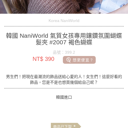
Korea NaniWorld
韓國 NaniWorld 氣質女孩專用鑲鑽氛圍蝴蝶
髮夾 #2007 褐色蝴蝶
品號：399.2
NT$ 390
男生們！把現在最潮流的飾品送給心愛的人！女生們！這麼好看的
飾品，您是不是也想買幾個給自己呢？
韓國進口
*
商品已下架