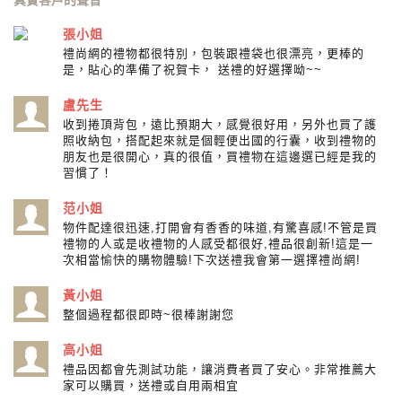
張小姐
禮尚網的禮物都很特別，包裝跟禮袋也很漂亮，更棒的
是，貼心的準備了祝賀卡， 送禮的好選擇呦~~
盧先生
收到捲頂背包，遠比預期大，感覺很好用，另外也買了護
照收納包，搭配起來就是個輕便出國的行囊，收到禮物的
朋友也是很開心，真的很值，買禮物在這邊選已經是我的
習慣了！
范小姐
物件配達很迅速,打開會有香香的味道,有驚喜感!不管是買
禮物的人或是收禮物的人感受都很好,禮品很創新!這是一
次相當愉快的購物體驗!下次送禮我會第一選擇禮尚網!
黃小姐
整個過程都很即時~很棒謝謝您
高小姐
禮品因都會先測試功能，讓消費者買了安心。非常推薦大
家可以購買，送禮或自用兩相宜