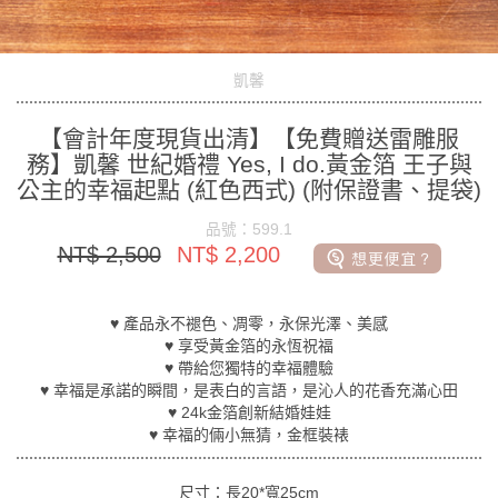
凱馨
【會計年度現貨出清】【免費贈送雷雕服
務】凱馨 世紀婚禮 Yes, I do.黃金箔 王子與
公主的幸福起點 (紅色西式) (附保證書、提袋)
品號：599.1
NT$ 2,500
NT$ 2,200
♥ 產品永不褪色、凋零，永保光澤、美感
♥ 享受黃金箔的永恆祝福
♥ 帶給您獨特的幸福體驗
♥ 幸福是承諾的瞬間，是表白的言語，是沁人的花香充滿心田
♥ 24k金箔創新結婚娃娃
♥ 幸福的倆小無猜，金框裝裱
尺寸：長20*寬25cm