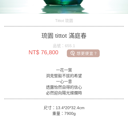
Tittot 琉園
琉園 tittot 滿庭春
品號：655.1
NT$ 76,800
一花一葉
洞見堅毅不拔的希望
一心一意
透露怡然自得的信心
必然迎向陽光燦爛時
尺寸：13.4*20*32.4cm
重量：7900g