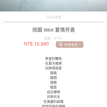
Tittot 琉園
琉園 tittot 夏情芳香
品號：679.1
NT$ 15,680
希望的觸角
在夏天推移
向熱情探索
隨風
隨雨
隨蝶
隨意
自在攀爬
共榮共生
在美麗的蛙聲
找到芳香的落腳