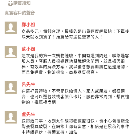
購買須知
真實客戶的聲音
鄭小姐
商品多元，價錢合理，最棒的是出貨速度超級快！下單後
隔天就收到貨了！推薦給有送禮需求的人！
蘇小姐
這次是我的第一次購物體驗，中間有遇到問題，聯絡過客
服人員，客服人員很迅速地幫我解決問題、並且構思很
棒、有效率的解決方案，我以後會想要繼續在這邊購物，
而且免運費、物流很快、商品品質很高。
呂先生
在這裡買禮物，不管是送給情人、家人或朋友，都很適
合，也可以選包裝或客製化卡片，服務非常周到，想買禮
物的，推薦禮尚網
盧先生
送禮給同事，收到九件組禮物速度很快，也小心包覆避免
陶瓷餐具破裂，在細節上都有留意，相信是在累積的事件
中持續進步，持續支持，加油