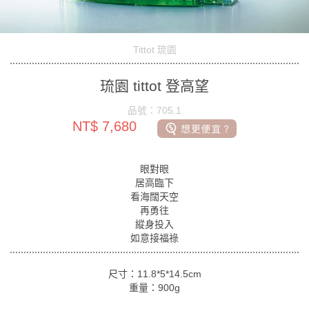
Tittot 琉園
琉園 tittot 登高望
品號：705.1
NT$ 7,680
眼對眼
居高臨下
看海闊天空
再勇往
縱身投入
如意接福祿
尺寸：11.8*5*14.5cm
重量：900g