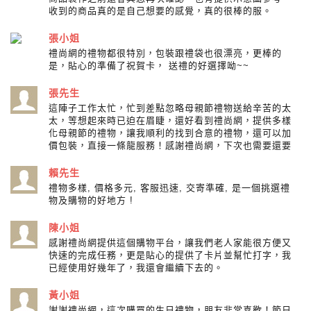
收到的商品真的是自己想要的感覺，真的很棒的服。
張小姐
禮尚網的禮物都很特別，包裝跟禮袋也很漂亮，更棒的
是，貼心的準備了祝賀卡， 送禮的好選擇呦~~
張先生
這陣子工作太忙，忙到差點忽略母親節禮物送給辛苦的太
太，等想起來時已迫在眉睫，還好看到禮尚網，提供多樣
化母親節的禮物，讓我順利的找到合意的禮物，還可以加
價包裝，直接一條龍服務！感謝禮尚網，下次也需要還要
賴先生
禮物多樣, 價格多元, 客服迅速, 交寄準確, 是一個挑選禮
物及購物的好地方 !
陳小姐
感謝禮尚網提供這個購物平台，讓我們老人家能很方便又
快速的完成任務，更是貼心的提供了卡片並幫忙打字，我
已經使用好幾年了，我還會繼續下去的。
黃小姐
謝謝禮尚網，這次購買的生日禮物，朋友非常喜歡！節日