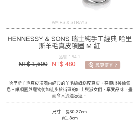
WAIFS & STRAYS
HENNESSY & SONS 瑞士純手工經典 哈里
斯羊毛真皮項圈 M 紅
品號：84.1
NT$ 1,600
NT$ 480
哈里斯羊毛真皮項圈由經典的羊毛編織搭配真皮，突顯出英倫氣
息。讓項圈與寵物彷如徒步於街區的紳士與淑女們，享受品味，畫
面令人流連忘返。
尺寸：長30-37cm
寬1.8cm