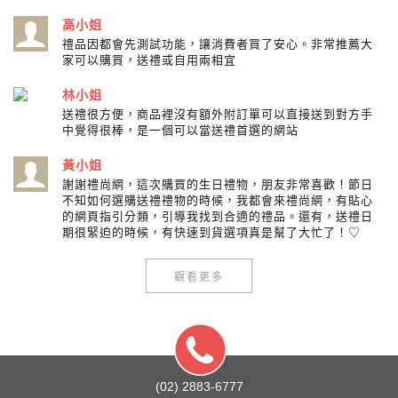
高小姐
禮品因都會先測試功能，讓消費者買了安心。非常推薦大
家可以購買，送禮或自用兩相宜
林小姐
送禮很方便，商品裡沒有額外附訂單可以直接送到對方手
中覺得很棒，是一個可以當送禮首選的網站
黃小姐
謝謝禮尚網，這次購買的生日禮物，朋友非常喜歡！節日
不知如何選購送禮禮物的時候，我都會來禮尚網，有貼心
的網頁指引分類，引導我找到合適的禮品。還有，送禮日
期很緊迫的時候，有快速到貨選項真是幫了大忙了！♡
觀看更多
(02) 2883-6777