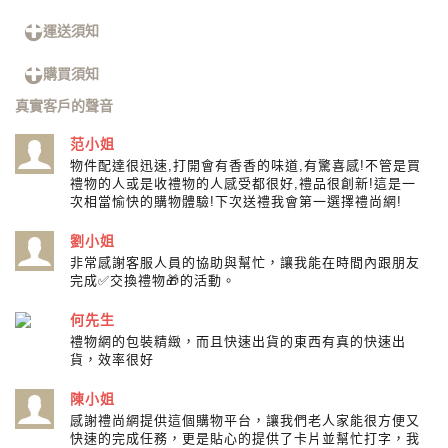
運送須知
購買須知
真實客戶的聲音
范小姐
物件配達很迅速,打開會有香香的味道,有驚喜感!不管是買
禮物的人或是收禮物的人感受都很好,禮品很創新!這是一
次相當愉快的購物體驗!下次送禮我會第一選擇禮尚網!
劉小姐
非常感謝客服人員的協助與幫忙，讓我能在時間內跟朋友
完成✅交換禮物🎁的活動。
何先生
禮物網的包裝精緻，而且快速出貨的東西有真的快速出
貨，效率很好
陳小姐
感謝禮尚網提供這個購物平台，讓我們老人家能很方便又
快速的完成任務，更是貼心的提供了卡片並幫忙打字，我