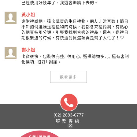
已經使用好幾年了，我還會繼續下去的。
黃小姐
謝謝禮尚網，這次購買的生日禮物，朋友非常喜歡！節日
不知如何選購送禮禮物的時候，我都會來禮尚網，有貼心
的網頁指引分類，引導我找到合適的禮品。還有，送禮日
期很緊迫的時候，有快速到貨選項真是幫了大忙了！♡
謝小姐
出貨很快，包裝很完整, 很用心, 選擇總類多元, 還有客制
化選項, 很好! 謝謝。
觀看更多
(02) 2883-6777
服務專線