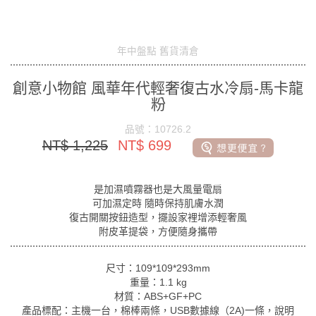
年中盤點 舊貨清倉
創意小物館 風華年代輕奢復古水冷扇-馬卡龍
粉
品號：10726.2
NT$ 1,225
NT$ 699
是加濕噴霧器也是大風量電扇
可加濕定時 隨時保持肌膚水潤
復古開關按鈕造型，擺設家裡增添輕奢風
附皮革提袋，方便隨身攜帶
尺寸：109*109*293mm
重量：1.1 kg
材質：ABS+GF+PC
產品標配：主機一台，棉棒兩條，USB數據線（2A)一條，說明