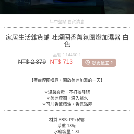
年中盤點 舊貨清倉
家居生活雜貨鋪 吐煙圈香薰氛圍燈加濕器 白
色
品號：14460.1
NT$ 2,379
NT$ 713
【療癒煙圈噴霧，開啟美麗加濕的一天】
＊溫馨夜燈，不打擾睡眠
＊美麗煙圈，深入補水
＊可加香薰精油，香氣滿屋
材質:ABS+PP+矽膠
淨重:135g
水箱容量:1.3L