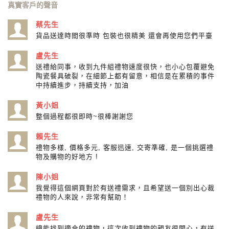
真實客戶的聲音
蔡先生
貨品送達時間很準時 包裝也很精美 還會再使用您們平臺
盧先生
送禮給同事，收到九件組禮物速度很快，也小心包覆避免
陶瓷餐具破裂，在細節上都有留意，相信是在累積的事件
中持續進步，持續支持，加油
黃小姐
整個過程都很即時~很棒謝謝您
賴先生
禮物多樣, 價格多元, 客服迅速, 交寄準確, 是一個挑選禮
物及購物的好地方 !
陳小姐
我覺得這個網頁對於有送禮需求，且希望送一個別出心裁
禮物的人來說，非常有幫助！
盧先生
總能找到適合的禮物，這次收到禮物的親友很開心，有送