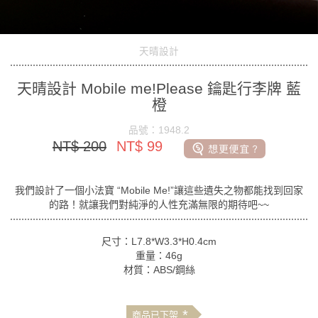
天晴設計
天晴設計 Mobile me!Please 鑰匙行李牌 藍
橙
品號：1948.2
NT$ 200
NT$ 99
我們設計了一個小法寶 “Mobile Me!”讓這些遺失之物都能找到回家
的路！就讓我們對純淨的人性充滿無限的期待吧~~
尺寸：L7.8*W3.3*H0.4cm
重量：46g
材質：ABS/鋼絲
*
商品已下架