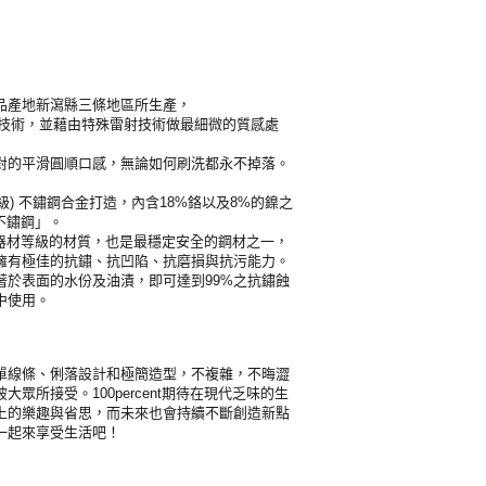
品產地新瀉縣三條地區所生產，
刻技術，並藉由特殊雷射技術做最細微的質感處
對的平滑圓順口感，無論如何刷洗都永不掉落。
304級) 不鏽鋼合金打造，內含18%鉻以及8%的鎳之
8不鏽鋼」。
療器材等級的材質，也是最穩定安全的鋼材之一，
擁有極佳的抗鏽、抗凹陷、抗磨損與抗污能力。
著於表面的水份及油漬，即可達到99%之抗鏽蝕
中使用。
單線條、俐落設計和極簡造型，不複雜，不晦澀
眾所接受。100percent期待在現代乏味的生
上的樂趣與省思，而未來也會持續不斷創造新點
一起來享受生活吧！