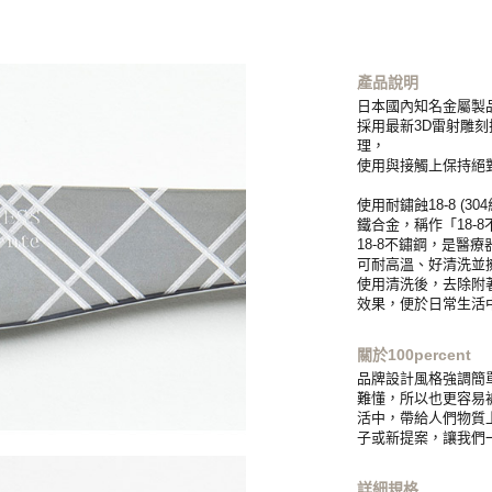
產品說明
日本國內知名金屬製
採用最新3D雷射雕
理，
使用與接觸上保持絕
使用耐鏽蝕18-8 (
鐵合金，稱作「18-
18-8不鏽鋼，是醫
可耐高溫、好清洗並
使用清洗後，去除附
效果，便於日常生活
關於100percent
品牌設計風格強調簡
難懂，所以也更容易被大
活中，帶給人們物質
子或新提案，讓我們
詳細規格