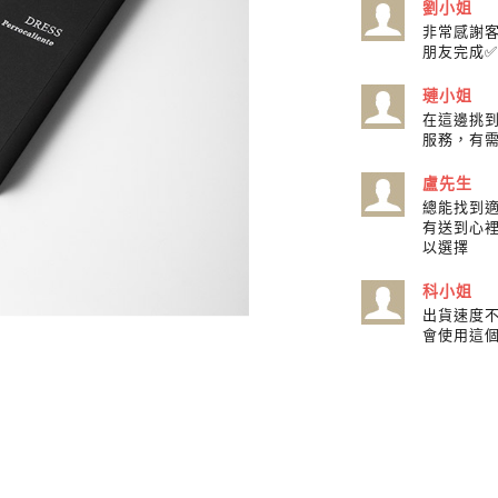
劉小姐
非常感謝
朋友完成✅
璉小姐
在這邊挑到
服務，有
盧先生
總能找到
有送到心
以選擇
科小姐
出貨速度
會使用這