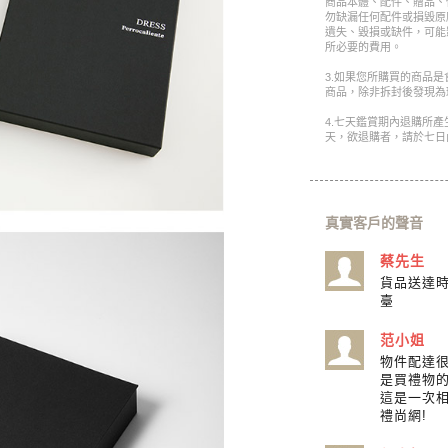
商品本體、配件、贈品、
勿缺漏任何配件或損毀原
遺失、毀損或缺件，可能
所必要的費用。
3.如果您所購買的商品
商品，除非拆封後發現為
4.七天鑑賞期內退購所
天，欲退購者，請於七日
真實客戶的聲音
蔡先生
貨品送達時
臺
范小姐
物件配達很
是買禮物的
這是一次相
禮尚網!