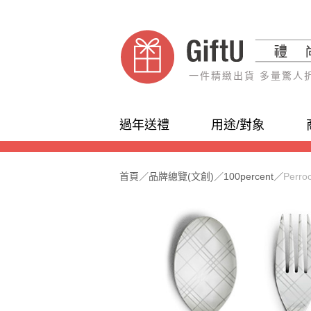
一件精緻出貨 多量驚人
過年送禮
用途/對象
首頁
／
品牌總覽(文創)
／
100percent
／
Perr