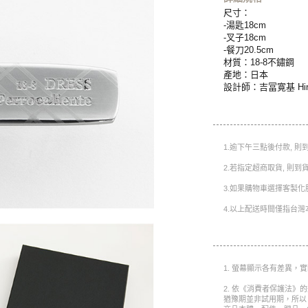
尺寸：
-湯匙18cm
-叉子18cm
-餐刀20.5cm
材質：18-8不鏽鋼
產地：日本
設計師：吉冨寛基 Hiroki
1.逾下午三點後付款, 
2.若指定超商取貨, 則
3.如果購物車選擇客製化
4.以上配送時間僅指台灣
1. 螢幕顯示各有差異，
2. 依《消費者保護法》
猶豫期並非試用期，所以