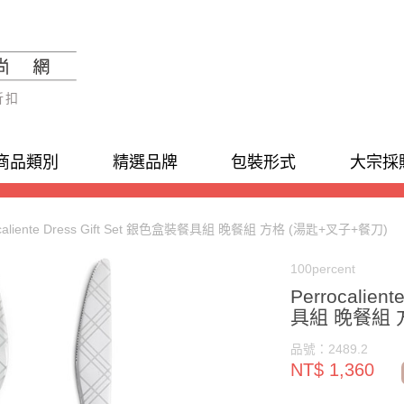
折扣
商品類別
精選品牌
包裝形式
大宗採
ocaliente Dress Gift Set 銀色盒裝餐具組 晚餐組 方格 (湯匙+叉子+餐刀)
100percent
Perrocalien
具組 晚餐組 
品號：2489.2
NT$ 1,360