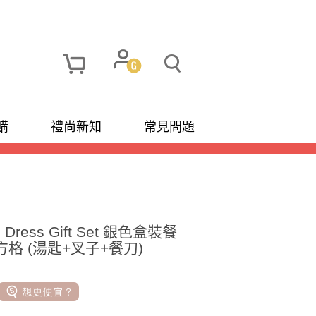
購
禮尚新知
常見問題
te Dress Gift Set 銀色盒裝餐
方格 (湯匙+叉子+餐刀)