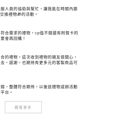
客服人員的協助與幫忙，讓我能在時間內跟
交換禮物🎁的活動。
符合需求的禮物，cp值不錯還有附賀卡的
需要會再回購！
適合的禮物，這次收到禮物的親友很開心，
裡去，感謝，也期待有更多元的客製商品可
不錯，整體符合期待，以後送禮物或辦活動
個平台。
觀看更多