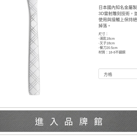
日本國內知名金屬
3D雷射雕刻技術，
使用與接觸上保持
掉落。
尺寸：
-湯匙18cm
-叉子18cm
-餐刀20.5cm
材質：18-8不鏽鋼