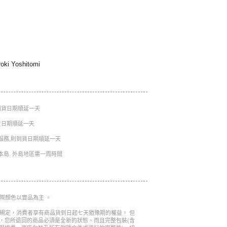
 Yoshitomi
則到貨日期順延一天
到貨日期順延一天
服務,則到貨日期順延一天
本島. 外島地區需一周時間
實際顏色以實品為主 。
的規定，消費者享有商品貨到日起七天猶豫期的權益。 但
，您所退回的商品必須是全新的狀態、而且完整包裝(含