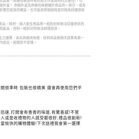
保證書、原廠包裝及所有附隨文件或資料的完整性)，切
廠外盒。 原廠外盒及原廠包裝都屬於商品的一部分，或有
影響您退貨的權益，也可能依照損毀程度扣除為回復原狀
是食品、耗材、個人衛生用品等一經拆封即無法回復原狀的
瑕疵品，否則一經拆封恕無法辦理退貨。
產生之運費，由出貨廠商負擔，收到商品後隔天起算為第一
內提出，逾期恕不受理。
間很準時 包裝也很精美 還會再使用您們平
迅速,打開會有香香的味道,有驚喜感!不管
人或是收禮物的人感受都很好,禮品很創新!
當愉快的購物體驗!下次送禮我會第一選擇