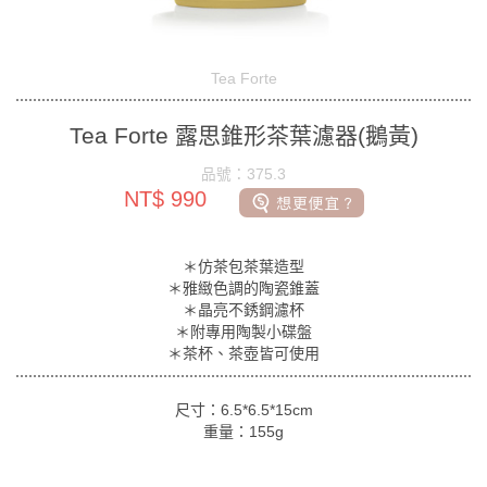
Tea Forte
Tea Forte 露思錐形茶葉濾器(鵝黃)
品號：375.3
NT$ 990
＊仿茶包茶葉造型
＊雅緻色調的陶瓷錐蓋
＊晶亮不銹鋼濾杯
＊附專用陶製小碟盤
＊茶杯、茶壺皆可使用
尺寸：6.5*6.5*15cm
重量：155g