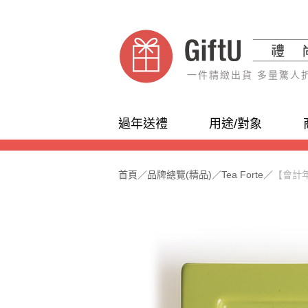
一件精緻出貨 多量驚人
過年送禮
用途/對象
首頁
／
品牌總覽(精品)
／
Tea Forte
／
【會計年