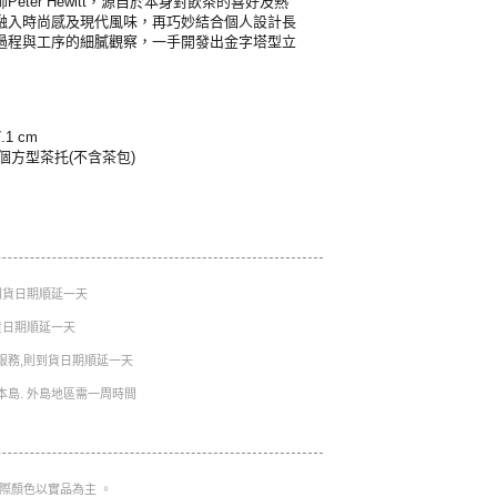
eter Hewitt，源自於本身對飲茶的喜好及熱
融入時尚感及現代風味，再巧妙結合個人設計長
過程與工序的細膩觀察，一手開發出金字塔型立
.1 cm
個方型茶托(不含茶包)
則到貨日期順延一天
到貨日期順延一天
服務,則到貨日期順延一天
本島. 外島地區需一周時間
實際顏色以實品為主 。