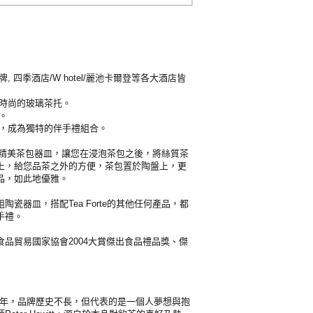
, 四季酒店/W hotel/麗池卡爾登等各大酒店皆
與時尚的玻璃茶托。
。
品，成為獨特的伴手禮組合。
心設計的精美茶包器皿，讓您在浸泡茶包之後，將絲質茶
上，給您品茶之外的方便，茶包置於陶盤上，更
品，如此地優雅。
陶瓷器皿，搭配Tea Forte的其他任何產品，都
手禮。
品貿易國家協會2004大賞傑出食品禮品獎、傑
於2003年，品牌歷史不長，但代表的是一個人夢想與抱