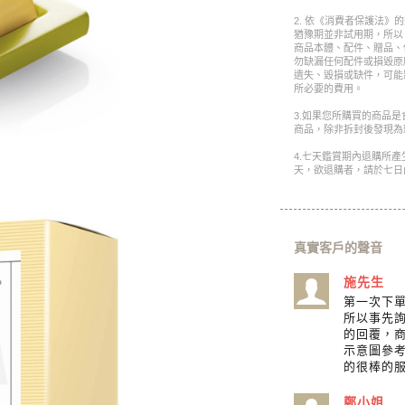
2. 依《消費者保護法》
猶豫期並非試用期，所以
商品本體、配件、贈品、
勿缺漏任何配件或損毀原
遺失、毀損或缺件，可能
所必要的費用。
3.如果您所購買的商品
商品，除非拆封後發現為
4.七天鑑賞期內退購所
天，欲退購者，請於七日
真實客戶的聲音
施先生
第一次下
所以事先詢
的回覆，
示意圖參
的很棒的
鄭小姐