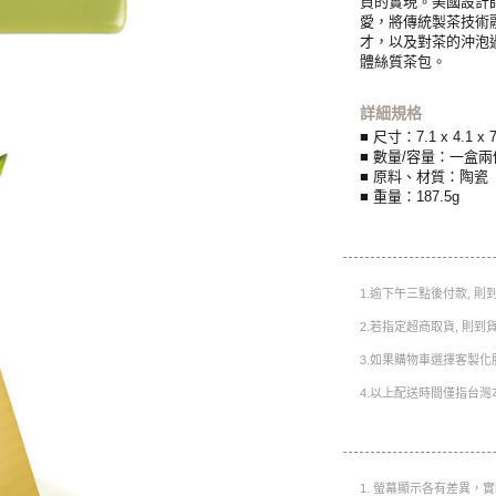
負的實現。美國設計師P
愛，將傳統製茶技術
才，以及對茶的沖泡
體絲質茶包。
詳細規格
■ 尺寸：7.1 x 4.1 x 7
■ 數量/容量：一盒兩
■ 原料、材質：陶瓷
■ 重量：187.5g
1.逾下午三點後付款, 
2.若指定超商取貨, 則
3.如果購物車選擇客製化
4.以上配送時間僅指台灣
1. 螢幕顯示各有差異，