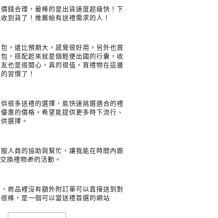
，價錢合理，最棒的是出貨速度超級快！下
就收到貨了！推薦給有送禮需求的人！
背包，遠比預期大，感覺很好用，另外也買
納包，搭配起來就是個輕便出國的行囊，收
朋友也是很開心，真的很值，買禮物在這邊
我的習慣了！
提供很多送禮的選擇，能快速挑選適合的禮
供優惠的價格。希望能提供更多時下流行、
品供選擇。
客服人員的協助與幫忙，讓我能在時間內跟
交換禮物🎁的活動。
便，商品裡沒有額外附訂單可以直接送到對
得很棒，是一個可以當送禮首選的網站