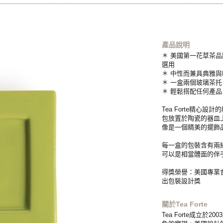
產品說明
＊ 美國第一花草茶品牌
選用
＊ 中性而兼具典雅
＊ 一盒兩個玻璃茶托
＊ 輕鬆搭配任何產
Tea Forte精
包放置於陶瓷的器皿
像是一個精美的擺飾
每一盒的包裝含有兩組
可以是相當體面的伴
得獎榮譽：美國專業食
出包裝設計獎
關於Tea Forte
Tea Forte成立