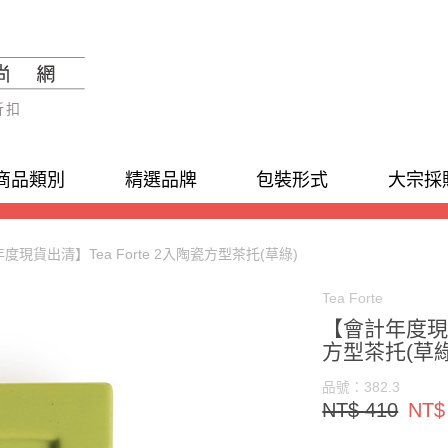
折扣
商品類別
精選品牌
包裝形式
大宗採
度現貨出清】Tea Forte 2入陶瓷方型茶托(草綠)
Tea Forte
【會計年度現貨
方型茶托(草綠
品號：382.3
NT$ 410
NT$