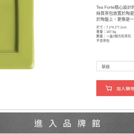
Tea Forte精
絲質茶包放置於陶
於陶盤上，更像是
尺寸：7.1*4.1*7.1cm
重量：187.5g
數量：一盒2個方形茶托
不含茶包