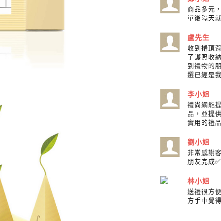
商品多元
單後隔天
盧先生
收到捲頂
了護照收
到禮物的
選已經是
李小姐
禮尚網能
品，並提
實用的禮
劉小姐
非常感謝
朋友完成✅
林小姐
送禮很方
方手中覺