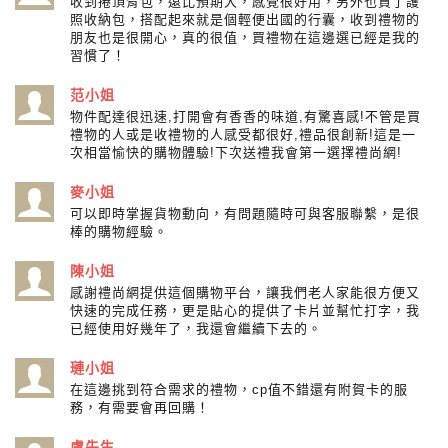
收到捲頂背包，遠比預期大，感覺很好用，另外也買了護
照收納包，搭配起來就是個輕便出國的行囊，收到禮物的
朋友也是很開心，真的很值，買禮物在這邊選已經是我的
習慣了！
范小姐
物件配達很迅速,打開會有香香的味道,有驚喜感!不管是買
禮物的人或是收禮物的人感受都很好,禮品很創新!這是一
次相當愉快的購物體驗!下次送禮我會第一選擇禮尚網!
麥小姐
可以即時掌握貨物動向，有問題隨時可與客服聯繫，是很
棒的購物經驗。
陳小姐
感謝禮尚網提供這個購物平台，讓我們老人家能很方便又
快速的完成任務，更是貼心的提供了卡片並幫忙打字，我
已經使用好幾年了，我還會繼續下去的。
璉小姐
在這邊挑到符合需求的禮物，cp值不錯還有附賀卡的服
務，有需要會再回購！
盧先生